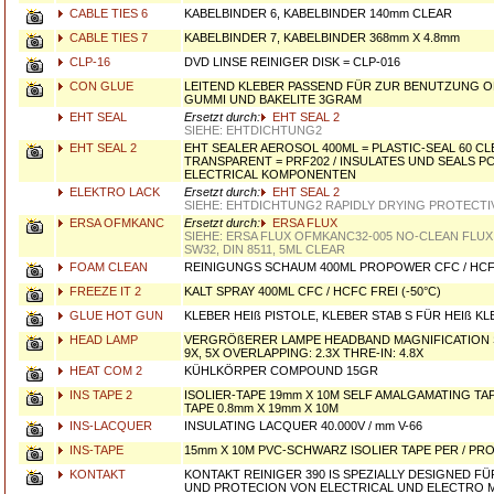
CABLE TIES 6
KABELBINDER 6, KABELBINDER 140mm CLEAR
CABLE TIES 7
KABELBINDER 7, KABELBINDER 368mm X 4.8mm
CLP-16
DVD LINSE REINIGER DISK = CLP-016
CON GLUE
LEITEND KLEBER PASSEND FÜR ZUR BENUTZUNG ON
GUMMI UND BAKELITE 3GRAM
EHT SEAL
Ersetzt durch:
EHT SEAL 2
SIEHE: EHTDICHTUNG2
EHT SEAL 2
EHT SEALER AEROSOL 400ML = PLASTIC-SEAL 60 CL
TRANSPARENT = PRF202 / INSULATES UND SEALS P
ELECTRICAL KOMPONENTEN
ELEKTRO LACK
Ersetzt durch:
EHT SEAL 2
SIEHE: EHTDICHTUNG2 RAPIDLY DRYING PROTECTI
ERSA OFMKANC
Ersetzt durch:
ERSA FLUX
SIEHE: ERSA FLUX OFMKANC32-005 NO-CLEAN FLU
SW32, DIN 8511, 5ML CLEAR
FOAM CLEAN
REINIGUNGS SCHAUM 400ML PROPOWER CFC / HCF
FREEZE IT 2
KALT SPRAY 400ML CFC / HCFC FREI (-50°C)
GLUE HOT GUN
KLEBER HEIß PISTOLE, KLEBER STAB S FÜR HEIß K
HEAD LAMP
VERGRÖßERER LAMPE HEADBAND MAGNIFICATION SIN
9X, 5X OVERLAPPING: 2.3X THRE-IN: 4.8X
HEAT COM 2
KÜHLKÖRPER COMPOUND 15GR
INS TAPE 2
ISOLIER-TAPE 19mm X 10M SELF AMALGAMATING TA
TAPE 0.8mm X 19mm X 10M
INS-LACQUER
INSULATING LACQUER 40.000V / mm V-66
INS-TAPE
15mm X 10M PVC-SCHWARZ ISOLIER TAPE PER / PRO
KONTAKT
KONTAKT REINIGER 390 IS SPEZIALLY DESIGNED F
UND PROTECION VON ELECTRICAL UND ELECTRO 