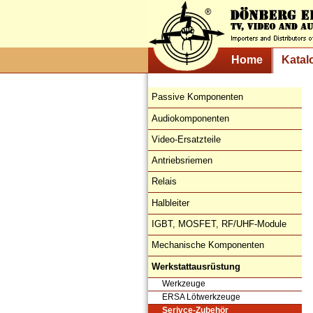
Home
Katal
Passive Komponenten
Audiokomponenten
Video-Ersatzteile
Antriebsriemen
Relais
Halbleiter
IGBT, MOSFET, RF/UHF-Module
Mechanische Komponenten
Werkstattausrüstung
Werkzeuge
ERSA Lötwerkzeuge
Serivce-Zubehör