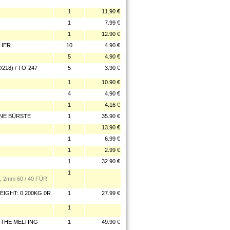
1
11.90 €
1
7.99 €
1
12.90 €
LIER
10
4.90 €
5
4.90 €
218) / TO-247
5
3.90 €
1
10.90 €
4
4.90 €
1
4.16 €
HNE BÜRSTE
1
35.90 €
1
13.90 €
1
6.99 €
1
2.99 €
1
32.90 €
1
 2mm 60 / 40 FÜR
EIGHT: 0.200KG 0R
1
27.99 €
1
.THE MELTING
1
49.90 €