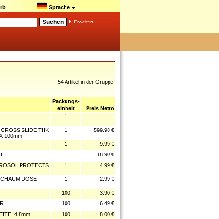
rb
Sprache
Erweitert
54 Artikel in der Gruppe
Packungs-
einheit
Preis Netto
1
L CROSS SLIDE THK
1
599.98 €
X 100mm
1
9.99 €
EI
1
18.90 €
AEROSOL PROTECTS
1
4.99 €
S SCHAUM DOSE
1
2.99 €
100
3.90 €
AR
100
6.49 €
ITE: 4.8mm
100
8.00 €