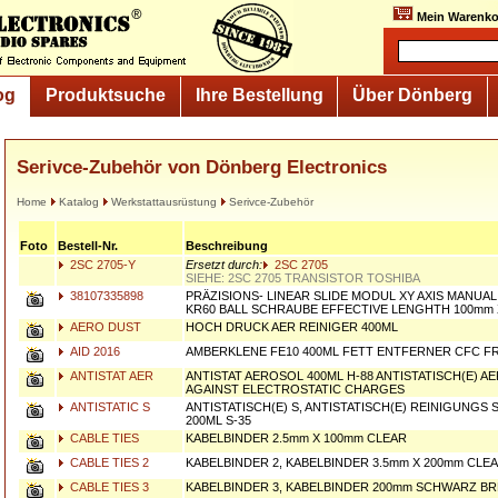
Mein Warenko
og
Produktsuche
Ihre Bestellung
Über Dönberg
Serivce-Zubehör von Dönberg Electronics
Home
Katalog
Werkstattausrüstung
Serivce-Zubehör
Foto
Bestell-Nr.
Beschreibung
2SC 2705-Y
Ersetzt durch:
2SC 2705
SIEHE: 2SC 2705 TRANSISTOR TOSHIBA
38107335898
PRÄZISIONS- LINEAR SLIDE MODUL XY AXIS MANUA
KR60 BALL SCHRAUBE EFFECTIVE LENGHTH 100mm 
AERO DUST
HOCH DRUCK AER REINIGER 400ML
AID 2016
AMBERKLENE FE10 400ML FETT ENTFERNER CFC FR
ANTISTAT AER
ANTISTAT AEROSOL 400ML H-88 ANTISTATISCH(E) 
AGAINST ELECTROSTATIC CHARGES
ANTISTATIC S
ANTISTATISCH(E) S, ANTISTATISCH(E) REINIGUNG
200ML S-35
CABLE TIES
KABELBINDER 2.5mm X 100mm CLEAR
CABLE TIES 2
KABELBINDER 2, KABELBINDER 3.5mm X 200mm CLE
CABLE TIES 3
KABELBINDER 3, KABELBINDER 200mm SCHWARZ BRE