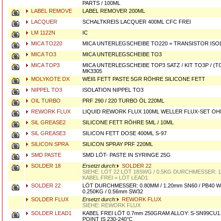
PARTS / 100ML
LABEL REMOVE
LABEL REMOVER 200ML
LACQUER
SCHALTKREIS LACQUER 400ML CFC FREI
LM 1122N
IC
MICA TO220
MICA UNTERLEGSCHEIBE TO220 = TRANSISTOR ISO
MICA TO3
MICA UNTERLEGSCHEIBE TO3
MICA TOP3
MICA UNTERLEGSCHEIBE TOP3 SATZ / KIT TO3P / (TO
MK3305
MOLYKOTE DX
WEIß FETT PASTE 5GR RÖHRE SILICONE FETT
NIPPEL TO3
ISOLATION NIPPEL TO3
OIL TURBO
PRF 290 / 220 TURBO ÖL 220ML
REWORK FLUX
LIQUID REWORK FLUX 100ML WELLER FLUX-SET O
SIL GREASE2
SILICONE FETT RÖHRE 5ML / 10ML
SIL GREASE3
SILICON FETT DOSE 400ML S-97
SILICON SPRA
SILICON SPRAY PRF 220ML
SMD PASTE
SMD LÖT- PASTE IN SYRINGE 25G
SOLDER 18
Ersetzt durch:
SOLDER 22
SIEHE: LÖT 22 LÖT 18SWG / 0.5KG DURCHMESSER: 1,
KABEL FREI = LÖT LEAD1
SOLDER 22
LÖT DURCHMESSER: 0.80MM / 1.20mm SN60 / PB40 W
0.250KG / 0.56mm SW32
SOLDER FLUX
Ersetzt durch:
REWORK FLUX
SIEHE: REWORK FLUX
SOLDER LEAD1
KABEL FREI LÖT 0.7mm 250GRAM ALLOY: S-SN99CU1
POINT IS 230-240°C