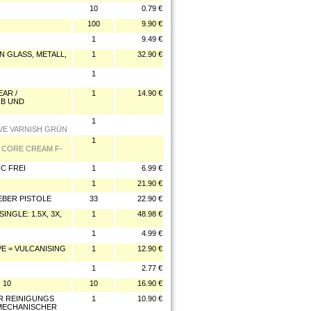
10
0.79 €
100
9.90 €
1
9.49 €
 GLASS, METALL,
1
32.90 €
1
EAR /
1
14.90 €
CB UND
1
VE VARNISH GRÜN
1
X CORE CREAM F-
C FREI
1
6.99 €
1
21.90 €
LEBER PISTOLE
33
22.90 €
GLE: 1.5X, 3X,
1
48.98 €
1
4.99 €
PE = VULCANISING
1
12.90 €
1
2.77 €
 10
10
16.90 €
ÜR REINIGUNGS
1
10.90 €
MECHANISCHER