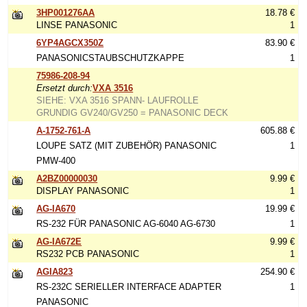
3HP001276AA
18.78 €
LINSE PANASONIC
1
6YP4AGCX350Z
83.90 €
PANASONICSTAUBSCHUTZKAPPE
1
75986-208-94
Ersetzt durch:
VXA 3516
SIEHE: VXA 3516 SPANN- LAUFROLLE
GRUNDIG GV240/GV250 = PANASONIC DECK
A-1752-761-A
605.88 €
LOUPE SATZ (MIT ZUBEHÖR) PANASONIC
1
PMW-400
A2BZ00000030
9.99 €
DISPLAY PANASONIC
1
AG-IA670
19.99 €
RS-232 FÜR PANASONIC AG-6040 AG-6730
1
AG-IA672E
9.99 €
RS232 PCB PANASONIC
1
AGIA823
254.90 €
RS-232C SERIELLER INTERFACE ADAPTER
1
PANASONIC