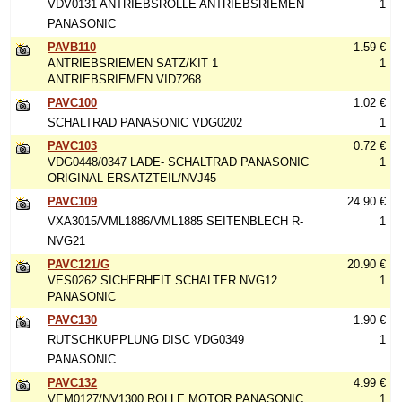
VDV0131 ANTRIEBSROLLE ANTRIEBSRIEMEN
1
PANASONIC
PAVB110
1.59 €
ANTRIEBSRIEMEN SATZ/KIT 1
1
ANTRIEBSRIEMEN VID7268
PAVC100
1.02 €
SCHALTRAD PANASONIC VDG0202
1
PAVC103
0.72 €
VDG0448/0347 LADE- SCHALTRAD PANASONIC
1
ORIGINAL ERSATZTEIL/NVJ45
PAVC109
24.90 €
VXA3015/VML1886/VML1885 SEITENBLECH R-
1
NVG21
PAVC121/G
20.90 €
VES0262 SICHERHEIT SCHALTER NVG12
1
PANASONIC
PAVC130
1.90 €
RUTSCHKUPPLUNG DISC VDG0349
1
PANASONIC
PAVC132
4.99 €
VEM0127/NV1300 ROLLE MOTOR PANASONIC
1