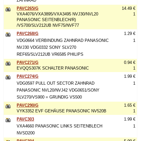
ZAHNRAD
PAVC265/G
14.49 €
VXA4076/VXA3895/VXA3495 NVJ30/NVL20
1
PANASONIC SEITENBLECH/R)
/VS700/SLV212UB NVF75/NVF77
PAVC268/G
1.29 €
VDG0664 VERBINDUNG ZAHNRAD PANASONIC
1
NVJ30 VDG0332 SONY SLV270
REF65/SLV212UB VR6585 PHILIPS
PAVC271/G
0.94 €
EVQQS307K SCHALTER PANASONIC
1
PAVC274/G
1.99 €
VDG0597 PULL OUT SECTOR ZAHNRAD
1
PANASONIC NVL20/NVJ42 VDG0651/SONY
SLV270/VS900 = GRUNDIG VS500
PAVC290/G
1.65 €
VYK3352 EVF GEHÄUSE PANASONIC NV520B
1
PAVC303
1.99 €
VXA4660 PANASONIC LINKS SEITENBLECH
1
NVSD200