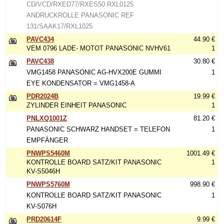
CD/VCD/RXED77/RXES50 RXL0125
ANDRUCKROLLE PANASONIC REF
131/SAAK17/RXL1025
PAVC434
44.90 €
VEM 0796 LADE- MOTOT PANASONIC NVHV61
1
PAVC438
30.80 €
VMG1458 PANASONIC AG-HVX200E GUMMI
1
EYE KONDENSATOR = VMG1458-A
PDR2024B
19.99 €
ZYLINDER EINHEIT PANASONIC
1
PNLXQ1001Z
81.20 €
PANASONIC SCHWARZ HANDSET = TELEFON
1
EMPFÄNGER
PNWPS5460M
1001.49 €
KONTROLLE BOARD SATZ/KIT PANASONIC
1
KV-S5046H
PNWPS5760M
998.90 €
KONTROLLE BOARD SATZ/KIT PANASONIC
1
KV-S076H
PRD20614F
9.99 €