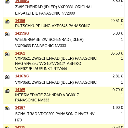
14155/G
3.80 €
ZWISCHENRAD (IDLER) VXP0331 ORIGINAL
1
ERSATZTEIL PANASONIC NV2000
14156
20.51 €
RUTSCHKUPPLUNG VXP0343 PANASONIC
1
14159/G
5.80 €
WIEDERGABE ZWISCHENRAD (IDLER)
1
VXP0433 PANASONIC NV333
14162
35.60 €
VXP0521 ZWISCHENRAD (IDLER) PANASONIC
1
NVG7/NV230/NVG10/NVG12/TASHIKO
VVE921/BLAUPUNKT RTV444
14163/G
2.81 €
VXP0581 ZWISCHENRAD (IDLER) PANASONIC
1
14165
0.79 €
INTERMEDIATE ZAHNRAD VDG0017
1
PANASONIC NV333
14167
1.90 €
SCHALTRAD VDG0200 PANASONIC NVG7 NV-
1
H70
14175
0.53 €