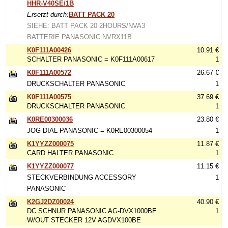
HHR-V40SE/1B
Ersetzt durch:
BATT PACK 20
SIEHE: BATT PACK 20 2HOURS/NVA3
BATTERIE PANASONIC NVRX11B
K0F111A00426
10.91 €
SCHALTER PANASONIC = K0F111A00617
1
K0F111A00572
26.67 €
DRUCKSCHALTER PANASONIC
1
K0F111A00575
37.69 €
DRUCKSCHALTER PANASONIC
1
K0RE00300036
23.80 €
JOG DIAL PANASONIC = K0RE00300054
1
K1YYZZ000075
11.87 €
CARD HALTER PANASONIC
1
K1YYZZ000077
11.15 €
STECKVERBINDUNG ACCESSORY
1
PANASONIC
K2GJ2DZ00024
40.90 €
DC SCHNUR PANASONIC AG-DVX1000BE
1
W/OUT STECKER 12V AGDVX100BE