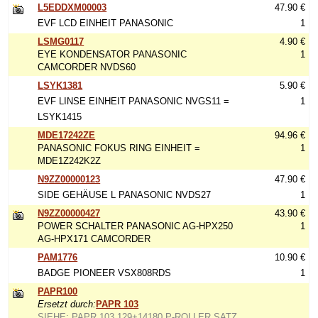
L5EDDXM00003
47.90 €
EVF LCD EINHEIT PANASONIC
1
LSMG0117
4.90 €
EYE KONDENSATOR PANASONIC
1
CAMCORDER NVDS60
LSYK1381
5.90 €
EVF LINSE EINHEIT PANASONIC NVGS11 =
1
LSYK1415
MDE17242ZE
94.96 €
PANASONIC FOKUS RING EINHEIT =
1
MDE1Z242K2Z
N9ZZ00000123
47.90 €
SIDE GEHÄUSE L PANASONIC NVDS27
1
N9ZZ00000427
43.90 €
POWER SCHALTER PANASONIC AG-HPX250
1
AG-HPX171 CAMCORDER
PAM1776
10.90 €
BADGE PIONEER VSX808RDS
1
PAPR100
Ersetzt durch:
PAPR 103
SIEHE: PAPR 103 129+14180 P-ROLLER SATZ