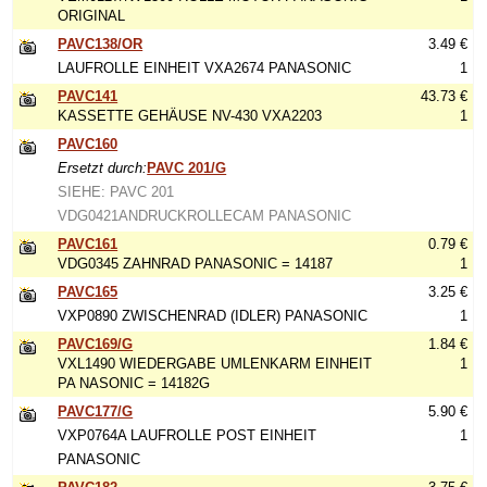
ORIGINAL
PAVC138/OR
3.49 €
LAUFROLLE EINHEIT VXA2674 PANASONIC
1
PAVC141
43.73 €
KASSETTE GEHÄUSE NV-430 VXA2203
1
PAVC160
Ersetzt durch:
PAVC 201/G
SIEHE: PAVC 201
VDG0421ANDRUCKROLLECAM PANASONIC
PAVC161
0.79 €
VDG0345 ZAHNRAD PANASONIC = 14187
1
PAVC165
3.25 €
VXP0890 ZWISCHENRAD (IDLER) PANASONIC
1
PAVC169/G
1.84 €
VXL1490 WIEDERGABE UMLENKARM EINHEIT
1
PA NASONIC = 14182G
PAVC177/G
5.90 €
VXP0764A LAUFROLLE POST EINHEIT
1
PANASONIC