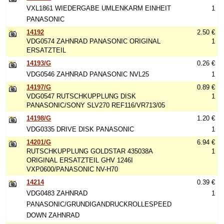
VXL1861 WIEDERGABE UMLENKARM EINHEIT
1
PANASONIC
14192
2.50 €
VDG0574 ZAHNRAD PANASONIC ORIGINAL
1
ERSATZTEIL
14193/G
0.26 €
VDG0546 ZAHNRAD PANASONIC NVL25
1
14197/G
0.89 €
VDG0547 RUTSCHKUPPLUNG DISK
1
PANASONIC/SONY SLV270 REF116/VR713/05
14198/G
1.20 €
VDG0335 DRIVE DISK PANASONIC
1
14201/G
6.94 €
RUTSCHKUPPLUNG GOLDSTAR 435038A
1
ORIGINAL ERSATZTEIL GHV 1246I
VXP0600/PANASONIC NV-H70
14214
0.39 €
VDG0483 ZAHNRAD
1
PANASONIC/GRUNDIGANDRUCKROLLESPEED
DOWN ZAHNRAD