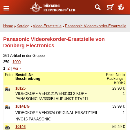
Home
Katalog
Video-Ersatzteile
Panasonic Videorekorder-Ersatzteile
Panasonic Videorekorder-Ersatzteile von
Dönberg Electronics
361 Artikel in der Gruppe
250
|
1000
1
2
|
Vor
Foto
Bestell-Nr.
Preis Netto
Beschreibung
Packungs-
einheit
10125
29.90 €
VIDEOKOPF VEH0121/VEH0103 2 KOPF
1
PANASONIC NV333/BLAUPUNKT RTV211
10141/G
39.99 €
VIDEOKOPF VEH0324 ORIGINAL ERSATZTEIL
1
NVG15 PANASONIC
10146
59.49 €