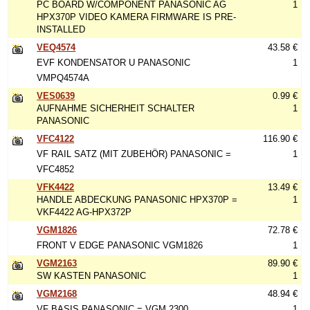
PC BOARD W/COMPONENT PANASONIC AG
1
HPX370P VIDEO KAMERA FIRMWARE IS PRE-
INSTALLED
VEQ4574
43.58 €
EVF KONDENSATOR U PANASONIC
1
VMPQ4574A
VES0639
0.99 €
AUFNAHME SICHERHEIT SCHALTER
1
PANASONIC
VFC4122
116.90 €
VF RAIL SATZ (MIT ZUBEHÖR) PANASONIC =
1
VFC4852
VFK4422
13.49 €
HANDLE ABDECKUNG PANASONIC HPX370P =
1
VKF4422 AG-HPX372P
VGM1826
72.78 €
FRONT V EDGE PANASONIC VGM1826
1
VGM2163
89.90 €
SW KASTEN PANASONIC
1
VGM2168
48.94 €
VF BASIS PANASONIC = VGM 2300
1