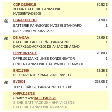
CGP-D220E/1B
89.52 €
3HOUR BATTERIE PANASONIC
1
NVDS55/NVDS99B
CGR-DU06E/1B
51.90 €
BATTERIE PANASONIC NVGS75 STANDARD
1
NVGS21/VDRM55/NVGS27
DE-A42AA
27.90 €
BATTERIE LADEGERÄT PANASONIC
1
DMCFX10/DMCFX100 DE-A42AC DE-A42AD
DPPB1021ZA/X
28.80 €
DPPB1021ZA/X1 LINSE KONDENSATOR
1
HINTEN PANASONIC ET-EMW300/ETEMW300
ENC17990
63.36 €
RF KONVERTER PANASONIC NVSD30
1
EVD601
333.08 €
TOP GEHÄUSE PANASONIC HPX500P
1
HHRV212E/1B
Ersetzt durch:
BATT PACK 20
SIEHE: BATT PACK 20 = HHR-V40SE/1B
BATTERIE PANASONIC NVVX22EN