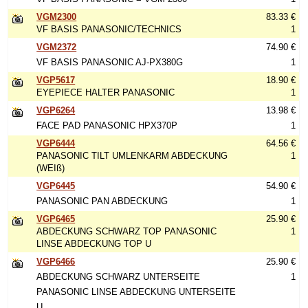
VGM2300
83.33 €
VF BASIS PANASONIC/TECHNICS
1
VGM2372
74.90 €
VF BASIS PANASONIC AJ-PX380G
1
VGP5617
18.90 €
EYEPIECE HALTER PANASONIC
1
VGP6264
13.98 €
FACE PAD PANASONIC HPX370P
1
VGP6444
64.56 €
PANASONIC TILT UMLENKARM ABDECKUNG
1
(WEIß)
VGP6445
54.90 €
PANASONIC PAN ABDECKUNG
1
VGP6465
25.90 €
ABDECKUNG SCHWARZ TOP PANASONIC
1
LINSE ABDECKUNG TOP U
VGP6466
25.90 €
ABDECKUNG SCHWARZ UNTERSEITE
1
PANASONIC LINSE ABDECKUNG UNTERSEITE
U