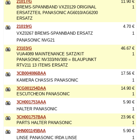
21017/G
11.90 €
BREMS-SPANNBAND VXZ0129 ORIGINAL
1
ERSATZTEIL PANASONIC AG6010/AG6200
ERSATZ
21019/G
4.70 €
VXZ0267 BREMS-SPANNBAND ERSATZ
1
PANASONIC NVG21
23103/G
46.67 €
VUA4089 MAINTENANCE SATZ/KIT
1
PANASONIC NV333/NV300 = BLAUPUNKT
RTV211 13 ITEMS ERSATZ
3CB004086BAA
17.56 €
KAMERA CHASSIS PANASONIC
1
3CG001154DAA
14.90 €
ESCUTCHEON PANASONIC
1
3CH001753AAA
5.90 €
HALTER PANASONIC
1
3CH001757BAA
23.96 €
PARTS HALTER PANASONIC
1
3HN001145BAA
5.90 €
LINSE PANASONIC IRDA LINSE
1