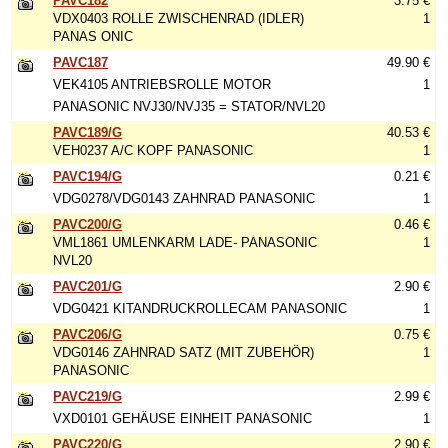
PAVC182
3.75 €
VDX0403 ROLLE ZWISCHENRAD (IDLER)
1
PANAS ONIC
PAVC187
49.90 €
VEK4105 ANTRIEBSROLLE MOTOR
1
PANASONIC NVJ30/NVJ35 = STATOR/NVL20
PAVC189/G
40.53 €
VEH0237 A/C KOPF PANASONIC
1
PAVC194/G
0.21 €
VDG0278/VDG0143 ZAHNRAD PANASONIC
1
PAVC200/G
0.46 €
VML1861 UMLENKARM LADE- PANASONIC
1
NVL20
PAVC201/G
2.90 €
VDG0421 KITANDRUCKROLLECAM PANASONIC
1
PAVC206/G
0.75 €
VDG0146 ZAHNRAD SATZ (MIT ZUBEHÖR)
1
PANASONIC
PAVC219/G
2.99 €
VXD0101 GEHÄUSE EINHEIT PANASONIC
1
PAVC220/G
2.90 €