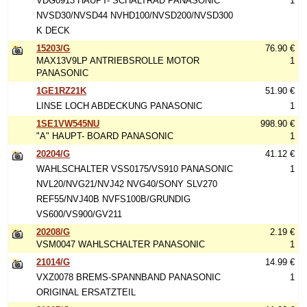
VDG0913 HAUPT- SCHALTRAD PANASONIC
1
NVSD30/NVSD44 NVHD100/NVSD200/NVSD300
K DECK
15203/G
76.90 €
MAX13V9LP ANTRIEBSROLLE MOTOR
1
PANASONIC
1GE1RZ21K
51.90 €
LINSE LOCH ABDECKUNG PANASONIC
1
1SE1VW545NU
998.90 €
"A" HAUPT- BOARD PANASONIC
1
20204/G
41.12 €
WAHLSCHALTER VSS0175/VS910 PANASONIC
1
NVL20/NVG21/NVJ42 NVG40/SONY SLV270
REF55/NVJ40B NVFS100B/GRUNDIG
VS600/VS900/GV211
20208/G
2.19 €
VSM0047 WAHLSCHALTER PANASONIC
1
21014/G
14.99 €
VXZ0078 BREMS-SPANNBAND PANASONIC
1
ORIGINAL ERSATZTEIL