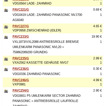
VDG0564 LADE- ZAHNRAD
1
PAVC221/G
0.69 €
VDG0419 LADE- ZAHNRAD PANASONIC NVJ700
1
AG6040
PAVC227/G
4.65 €
VDP0958 ZWISCHENRAD (IDLER)
1
PAVC233/G
19.90 €
VXL1873/VXL2088 ANTRIEBSROLLE BREMSE
1
UMLENKARM PANASONIC NVL20 =
759862089200 GRUNDIG
PAVC235/G
2.99 €
VXA2562 KASSETTE GEHÄUSE NVG7
1
PAVC236/G
0.30 €
VDG0336 ZAHNRAD PANASONIC
1
PAVC246/G
4.99 €
VXP0981
1
PAVC254/G
2.90 €
VDG0651 P5 UMLENKARM SECTOR ZAHNRAD
1
PANASONIC = ANTRIEBSROLLE LAUFROLLE