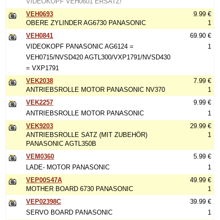
VIDEOKOPF VEH0601 ERSATZ!
VEH0693
9.99 €
OBERE ZYLINDER AG6730 PANASONIC
1
VEH0841
69.90 €
VIDEOKOPF PANASONIC AG6124 =
1
VEH0715/NVSD420 AGTL300/VXP1791/NVSD430
= VXP1791
VEK2038
7.99 €
ANTRIEBSROLLE MOTOR PANASONIC NV370
1
VEK2257
9.99 €
ANTRIEBSROLLE MOTOR PANASONIC
1
VEK9203
29.99 €
ANTRIEBSROLLE SATZ (MIT ZUBEHÖR)
1
PANASONIC AGTL350B
VEM0360
5.99 €
LADE- MOTOR PANASONIC
1
VEP00S47A
49.99 €
MOTHER BOARD 6730 PANASONIC
1
VEP02398C
39.99 €
SERVO BOARD PANASONIC
1