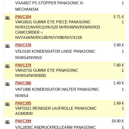
VXA4927 P5 STOPPER PANASONIC K-
1
MECHANISM
PAVC354
5.71 €
VMG0631 GUMMI EYE PIECE PANASONIC
1
NVRX21/NVRX11/NVS20 NVRX49/NVRX9/NVR33
CAMCORDER =
NVVX44/NVRX14B/NVVX9B/NVVX21B
PAVC378
3.90 €
VDL0140 KONDENSATOR LINSE PANASONIC
1
NVMS4/NVM10
PAVC379
7.90 €
VMG0716 GUMMI EYE PANASONIC
1
NVMS4/NVM3000
PAVC380
1.40 €
VKF1996 KONDENSATOR HALTER PANASONIC
1
NVMS4
PAVC395
1.69 €
VMT0321 REINIGER LAUFROLLE PANASONIC
1
AGMD830
PAVC399
19.90 €
VXL2835C ANDRUCKROLLEARM PANASONIC
1