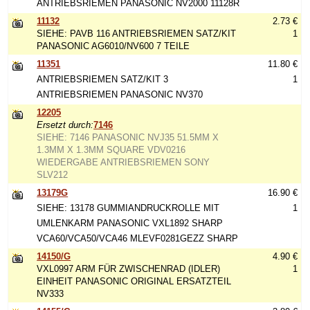
ANTRIEBSRIEMEN PANASONIC NV2000 11128R
11132
2.73 €
SIEHE: PAVB 116 ANTRIEBSRIEMEN SATZ/KIT
1
PANASONIC AG6010/NV600 7 TEILE
11351
11.80 €
ANTRIEBSRIEMEN SATZ/KIT 3
1
ANTRIEBSRIEMEN PANASONIC NV370
12205
Ersetzt durch:
7146
SIEHE: 7146 PANASONIC NVJ35 51.5MM X
1.3MM X 1.3MM SQUARE VDV0216
WIEDERGABE ANTRIEBSRIEMEN SONY
SLV212
13179G
16.90 €
SIEHE: 13178 GUMMIANDRUCKROLLE MIT
1
UMLENKARM PANASONIC VXL1892 SHARP
VCA60/VCA50/VCA46 MLEVF0281GEZZ SHARP
14150/G
4.90 €
VXL0997 ARM FÜR ZWISCHENRAD (IDLER)
1
EINHEIT PANASONIC ORIGINAL ERSATZTEIL
NV333