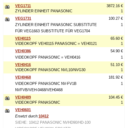
VEG1711
3872.16 €
ZYLINDER EINHEIT PANASONIC
1
VEG1731
100.27 €
ZYLINDER EINHEIT PANASONIC SUBSTITUTE
1
FÜR VEG1663 SUBSTITUTE FÜR VEG1704
VEH0115
65.60 €
VIDEOKOPF VEH0115 PANASONIC = VEH0121
1
VEH0386
54.90 €
VIDEOKOPF PANASONIC = VEH0416
1
VEH0416
51.10 €
VIDEOKOPF PANASONIC NVL10/NVG30
1
VEH0468
181.92 €
VIDEOKOPF PANASONIC NV-FV1B
1
NVFVB/VEH-0468/VEH0468
VEH0489
104.45 €
VIDEOKOPF PANASONIC
1
VEH0601
Ersetzt durch:
10412
SIEHE: 10412 PANASONIC NVHD90/HD-100