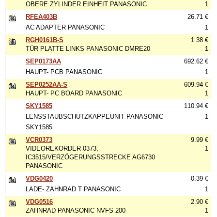
OBERE ZYLINDER EINHEIT PANASONIC
1
RFEA403B
26.71 €
AC ADAPTER PANASONIC
1
RGH0161B-S
1.38 €
TÜR PLATTE LINKS PANASONIC DMRE20
1
SEP0173AA
692.62 €
HAUPT- PCB PANASONIC
1
SEP0252AA-S
609.94 €
HAUPT- PC BOARD PANASONIC
1
SKY1585
110.94 €
LENSSTAUBSCHUTZKAPPEUNIT PANASONIC
1
SKY1585
VCR0373
9.99 €
VIDEOREKORDER 0373,
1
IC3515/VERZÖGERUNGSSTRECKE AG6730
PANASONIC
VDG0420
0.39 €
LADE- ZAHNRAD T PANASONIC
1
VDG0516
2.90 €
ZAHNRAD PANASONIC NVFS 200
1