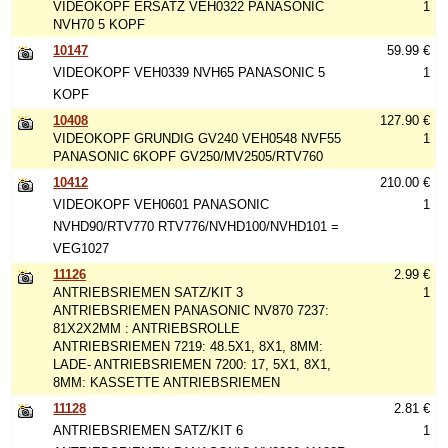
VIDEOKOPF ERSATZ VEH0322 PANASONIC
1
NVH70 5 KOPF
10147
59.99 €
VIDEOKOPF VEH0339 NVH65 PANASONIC 5
1
KOPF
10408
127.90 €
VIDEOKOPF GRUNDIG GV240 VEH0548 NVF55
1
PANASONIC 6KOPF GV250/MV2505/RTV760
10412
210.00 €
VIDEOKOPF VEH0601 PANASONIC
1
NVHD90/RTV770 RTV776/NVHD100/NVHD101 =
VEG1027
11126
2.99 €
ANTRIEBSRIEMEN SATZ/KIT 3
1
ANTRIEBSRIEMEN PANASONIC NV870 7237:
81X2X2MM : ANTRIEBSROLLE
ANTRIEBSRIEMEN 7219: 48.5X1, 8X1, 8MM:
LADE- ANTRIEBSRIEMEN 7200: 17, 5X1, 8X1,
8MM: KASSETTE ANTRIEBSRIEMEN
11128
2.81 €
ANTRIEBSRIEMEN SATZ/KIT 6
1