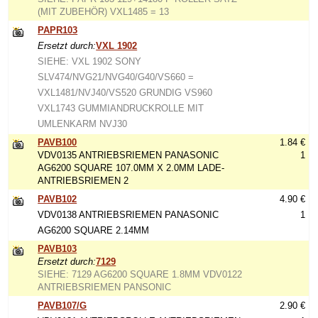
(MIT ZUBEHÖR) VXL1485 = 13
PAPR103
Ersetzt durch:
VXL 1902
SIEHE: VXL 1902 SONY
SLV474/NVG21/NVG40/G40/VS660 =
VXL1481/NVJ40/VS520 GRUNDIG VS960
VXL1743 GUMMIANDRUCKROLLE MIT
UMLENKARM NVJ30
PAVB100
1.84 €
VDV0135 ANTRIEBSRIEMEN PANASONIC
1
AG6200 SQUARE 107.0MM X 2.0MM LADE-
ANTRIEBSRIEMEN 2
PAVB102
4.90 €
VDV0138 ANTRIEBSRIEMEN PANASONIC
1
AG6200 SQUARE 2.14MM
PAVB103
Ersetzt durch:
7129
SIEHE: 7129 AG6200 SQUARE 1.8MM VDV0122
ANTRIEBSRIEMEN PANSONIC
PAVB107/G
2.90 €