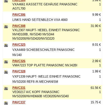
PAVC304
5.99 €
VXA4661 KASSETTE GEHÄUSE PANASONIC
1
AGTL700
PAVC306
9.99 €
LINKS HAND SEITENBLECH VXA 4660
1
PAVC308
31.90 €
VXL2307 HAUPT- HEBEL EINHEIT PANASONIC
1
NVHD100B, NVSD40 NVSD44
NVSD200/NVSD420/NVSD220
PAVC325
8.01 €
VXA4469 SCHIEBESCHALTER PANASONIC
1
NVJ40
PAVC326
2.99 €
VMA7223 TOP PLATTE PANASONIC NVJ42BI
1
PAVC328
1.99 €
VXP1339 HAUPT- WELLE EINHEIT PANASONIC
1
NVSD200 REF8 /K-MECHANISM
PAVC331
61.56 €
VED0217 A/C KOPF PANASONIC
1
NVSD200/NVHD660B VED0205/NVSD40
PAVC337
15.75 €