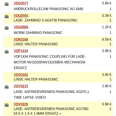
VDG0577
0.89 €
ANDRUCKROLLECAM PANASONIC AG 6840
1
VDG0593
0.39 €
LADE- ZAHNRAD S AG6730 PANASONIC
1
VDG0866
1.29 €
WORM ZAHNRAD PANASONIC
1
VDK0168
8.59 €
LINSE HALTER PANASONIC
1
VDP1434
3.99 €
VDP1434 PANASONIC COUPLING FÜR LADE-
1
MOTOR NVSD200/NVSD230B/K-MECHANISM
ERSATZ
VDS0162
3.90 €
LINSE HALTER PANASONIC
1
VDV0215
2.90 €
LADE- ANTRIEBSRIEMEN PANASONIC AGDTL1
1
TIME LAPSE VIDEO
VDV0228
0.98 €
LADE- ANTRIEBSRIEMEN PANASONIC AG7350
1
53.5 X 1.9 X 1.9MM ERSATZ =