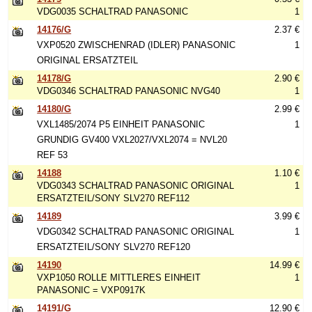
VDG0035 SCHALTRAD PANASONIC
1
14176/G
2.37 €
VXP0520 ZWISCHENRAD (IDLER) PANASONIC
1
ORIGINAL ERSATZTEIL
14178/G
2.90 €
VDG0346 SCHALTRAD PANASONIC NVG40
1
14180/G
2.99 €
VXL1485/2074 P5 EINHEIT PANASONIC
1
GRUNDIG GV400 VXL2027/VXL2074 = NVL20
REF 53
14188
1.10 €
VDG0343 SCHALTRAD PANASONIC ORIGINAL
1
ERSATZTEIL/SONY SLV270 REF112
14189
3.99 €
VDG0342 SCHALTRAD PANASONIC ORIGINAL
1
ERSATZTEIL/SONY SLV270 REF120
14190
14.99 €
VXP1050 ROLLE MITTLERES EINHEIT
1
PANASONIC = VXP0917K
14191/G
12.90 €