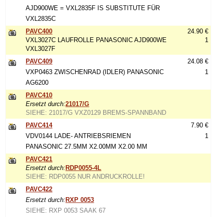
AJD900WE = VXL2835F IS SUBSTITUTE FÜR
VXL2835C
PAVC400
24.90 €
VXL3027C LAUFROLLE PANASONIC AJD900WE
1
VXL3027F
PAVC409
24.08 €
VXP0463 ZWISCHENRAD (IDLER) PANASONIC
1
AG6200
PAVC410
Ersetzt durch:
21017/G
SIEHE: 21017/G VXZ0129 BREMS-SPANNBAND
PAVC414
7.90 €
VDV0144 LADE- ANTRIEBSRIEMEN
1
PANASONIC 27.5MM X2.00MM X2.00 MM
PAVC421
Ersetzt durch:
RDP0055-4L
SIEHE: RDP0055 NUR ANDRUCKROLLE!
PAVC422
Ersetzt durch:
RXP 0053
SIEHE: RXP 0053 SAAK 67