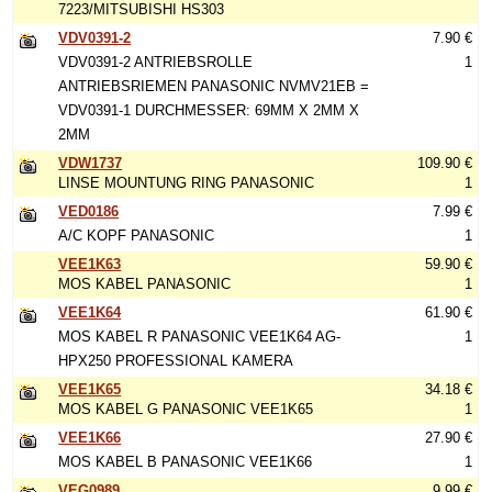
7223/MITSUBISHI HS303
VDV0391-2
7.90 €
VDV0391-2 ANTRIEBSROLLE
1
ANTRIEBSRIEMEN PANASONIC NVMV21EB =
VDV0391-1 DURCHMESSER: 69MM X 2MM X
2MM
VDW1737
109.90 €
LINSE MOUNTUNG RING PANASONIC
1
VED0186
7.99 €
A/C KOPF PANASONIC
1
VEE1K63
59.90 €
MOS KABEL PANASONIC
1
VEE1K64
61.90 €
MOS KABEL R PANASONIC VEE1K64 AG-
1
HPX250 PROFESSIONAL KAMERA
VEE1K65
34.18 €
MOS KABEL G PANASONIC VEE1K65
1
VEE1K66
27.90 €
MOS KABEL B PANASONIC VEE1K66
1
VEG0989
9.99 €