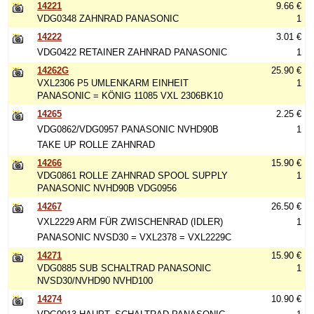
14221
9.66 €
VDG0348 ZAHNRAD PANASONIC
1
14222
3.01 €
VDG0422 RETAINER ZAHNRAD PANASONIC
1
14262G
25.90 €
VXL2306 P5 UMLENKARM EINHEIT
1
PANASONIC = KÖNIG 11085 VXL 2306BK10
14265
2.25 €
VDG0862/VDG0957 PANASONIC NVHD90B
1
TAKE UP ROLLE ZAHNRAD
14266
15.90 €
VDG0861 ROLLE ZAHNRAD SPOOL SUPPLY
1
PANASONIC NVHD90B VDG0956
14267
26.50 €
VXL2229 ARM FÜR ZWISCHENRAD (IDLER)
1
PANASONIC NVSD30 = VXL2378 = VXL2229C
14271
15.90 €
VDG0885 SUB SCHALTRAD PANASONIC
1
NVSD30/NVHD90 NVHD100
14274
10.90 €