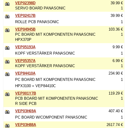
VEP02398D
39.99 €
SERVO BOARD PANASONIC
1
VEP02417B
39.99 €
ROLLE PCB PANASONIC
1
VEP04945B
103.36 €
PC BOARD MIT KOMPONENTEN PANASONIC
1
HPX370P
VEP05193A
9.99 €
KOPF VERSTÄRKER PANASONIC
1
VEP05357A
6.99 €
KOPF VERSTÄRKER PANASONIC
1
VEP84410A
234.90 €
PC BOARD MIT KOMPONENTEN PANASONIC
1
HPX3100 = VEP84410C
VEP001Y7B
119.29 €
PCB BOARD MIT KOMPONENTEN PANASONIC
1
R SIDE PCB
VEP03H69A
407.40 €
PC BOARD W/COMPONENT PANASONIC
1
VEP03H88A
2617.74 €