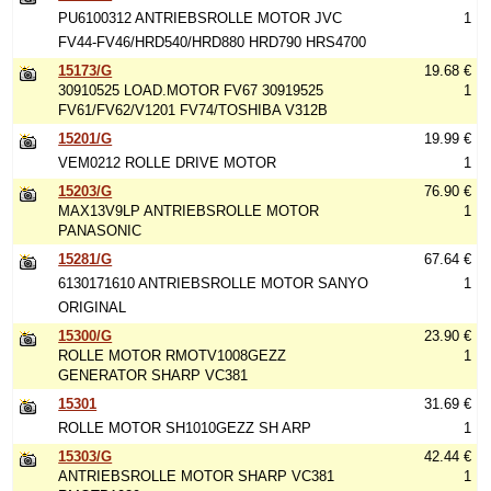
PU6100312 ANTRIEBSROLLE MOTOR JVC
1
FV44-FV46/HRD540/HRD880 HRD790 HRS4700
15173/G
19.68 €
30910525 LOAD.MOTOR FV67 30919525
1
FV61/FV62/V1201 FV74/TOSHIBA V312B
15201/G
19.99 €
VEM0212 ROLLE DRIVE MOTOR
1
15203/G
76.90 €
MAX13V9LP ANTRIEBSROLLE MOTOR
1
PANASONIC
15281/G
67.64 €
6130171610 ANTRIEBSROLLE MOTOR SANYO
1
ORIGINAL
15300/G
23.90 €
ROLLE MOTOR RMOTV1008GEZZ
1
GENERATOR SHARP VC381
15301
31.69 €
ROLLE MOTOR SH1010GEZZ SH ARP
1
15303/G
42.44 €
ANTRIEBSROLLE MOTOR SHARP VC381
1