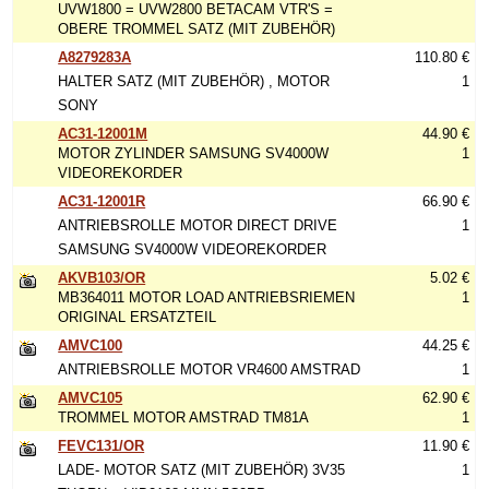
UVW1800 = UVW2800 BETACAM VTR'S =
OBERE TROMMEL SATZ (MIT ZUBEHÖR)
A8279283A
110.80 €
HALTER SATZ (MIT ZUBEHÖR) , MOTOR
1
SONY
AC31-12001M
44.90 €
MOTOR ZYLINDER SAMSUNG SV4000W
1
VIDEOREKORDER
AC31-12001R
66.90 €
ANTRIEBSROLLE MOTOR DIRECT DRIVE
1
SAMSUNG SV4000W VIDEOREKORDER
AKVB103/OR
5.02 €
MB364011 MOTOR LOAD ANTRIEBSRIEMEN
1
ORIGINAL ERSATZTEIL
AMVC100
44.25 €
ANTRIEBSROLLE MOTOR VR4600 AMSTRAD
1
AMVC105
62.90 €
TROMMEL MOTOR AMSTRAD TM81A
1
FEVC131/OR
11.90 €
LADE- MOTOR SATZ (MIT ZUBEHÖR) 3V35
1