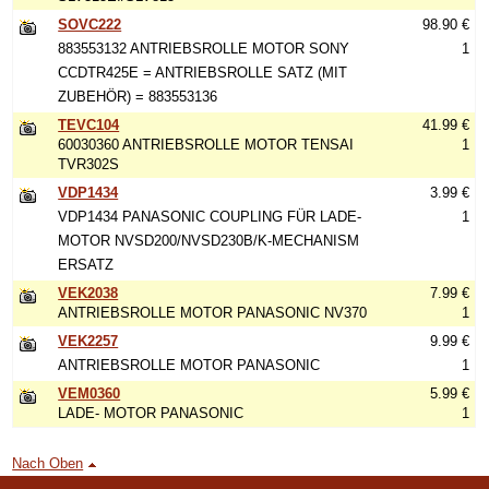
SOVC222
98.90 €
883553132 ANTRIEBSROLLE MOTOR SONY
1
CCDTR425E = ANTRIEBSROLLE SATZ (MIT
ZUBEHÖR) = 883553136
TEVC104
41.99 €
60030360 ANTRIEBSROLLE MOTOR TENSAI
1
TVR302S
VDP1434
3.99 €
VDP1434 PANASONIC COUPLING FÜR LADE-
1
MOTOR NVSD200/NVSD230B/K-MECHANISM
ERSATZ
VEK2038
7.99 €
ANTRIEBSROLLE MOTOR PANASONIC NV370
1
VEK2257
9.99 €
ANTRIEBSROLLE MOTOR PANASONIC
1
VEM0360
5.99 €
LADE- MOTOR PANASONIC
1
Nach Oben