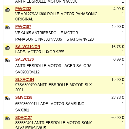
ANTRIEBSROLLE MOTOR N 9033K
1
PAVC132
4.99 €
VEM0127/NV1300 ROLLE MOTOR PANASONIC
1
ORIGINAL
PAVC187
49.90 €
VEK4105 ANTRIEBSROLLE MOTOR
1
PANASONIC NVJ30/NVJ35 = STATOR/NVL20
SALVC110/OR
16.76 €
LADE- MOTOR LUXOR 9255
1
SALVC170
0.99 €
ANTRIEBSROLLE MOTOR LAGER SALORA
1
SV6900/04112
SLXVC104
19.90 €
97SA309700 ANTRIEBSROLLE MOTOR SLX
1
2001
SMVC128
23.78 €
65293600011 LADE- MOTOR SAMSUNG
1
SVX301
SOVC127
60.90 €
883539401 ANTRIEBSROLLE MOTOR SONY
1
SLV315EI/SLV815