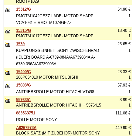
RMOTP1029
15312/G
54.90 €
RMOTM1042GEZZ LADE- MOTOR SHARP
1
VCA1031 = RMOTM1074GEZZ
15315/G
18.40 €
RMOTM1017GEZZ LADE- MOTOR SHARP
1
1539
26.65 €
KUPPLUNGSEINHEIT SONY ZWISCHENRAD
1
(IDLER) BOARD A-6739-084A/A6739084A A-
6739-096A/A6739096A
15400/G
23.33 €
288P034010 MOTOR MITSUBISHI
1
15603/G
57.93 €
ANTRIEBSROLLE MOTOR HITACHI VT498
1
5576351
3.99 €
ANTRIEBSROLLE MOTOR HITACHI = 5576415
1
883563751
111.08 €
ROLLE MOTOR SONY
1
A8267973A
449.90 €
BLOCK SATZ (MIT ZUBEHÖR) MOTOR SONY
1