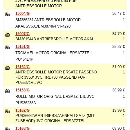
JVC HRD660/HRD910 HRD790 FÜR
ANTRIEBSROLLE MOTOR
15004/G
36.47 €
BM38623J ANTRIEBSROLLE MOTOR
1
AKAI/SV601/BM387464 VR4270
15007/G
34.79 €
BM361544B ANTRIEBSROLLE MOTOR AKAI
1
15151/G
35.87 €
TROMMEL MOTOR ORIGINAL ERSATZTEIL
1
PU46414P
15152/G
31.90 €
ANTRIEBSROLLE MOTOR ERSATZ PASSEND
1
FÜR 3V53/ JVC HRD750 PASSEND FÜR
PU55371V JVC
15153/G
36.99 €
ROLLE MOTOR ORIGINAL ERSATZTEIL JVC
1
PUS36238A
15162/G
19.99 €
PUS36689W ANTRIEBSZAHNRAD SATZ (MIT
1
ZUBEHÖR) JVC ORIGINAL ERSATZTEIL
15168/G
69.90 €