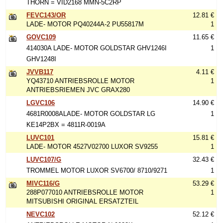
THORN = VID2168 MMN-5C2RP
FEVC143/OR
12.81 €
LADE- MOTOR PQ40244A-2 PU55817M
1
GOVC109
11.65 €
414030A LADE- MOTOR GOLDSTAR GHV1246I
1
GHV1248I
JVVB117
4.11 €
YQ43710 ANTRIEBSROLLE MOTOR
1
ANTRIEBSRIEMEN JVC GRAX280
LGVC106
14.90 €
4681R0008ALADE- MOTOR GOLDSTAR LG
1
KE14P2BX = 4811R-0019A
LUVC101
15.81 €
LADE- MOTOR 4527V02700 LUXOR SV9255
1
LUVC107/G
32.43 €
TROMMEL MOTOR LUXOR SV6700/ 8710/9271
1
MIVC116/G
53.29 €
288P077010 ANTRIEBSROLLE MOTOR
1
MITSUBISHI ORIGINAL ERSATZTEIL
NEVC102
52.12 €