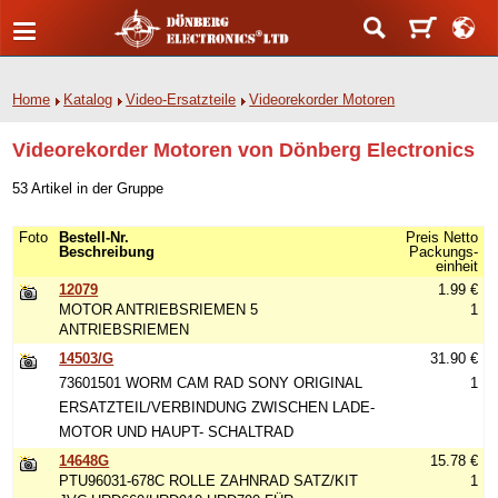
Home
Katalog
Video-Ersatzteile
Videorekorder Motoren
Videorekorder Motoren von Dönberg Electronics
53 Artikel in der Gruppe
Foto
Bestell-Nr.
Preis Netto
Beschreibung
Packungs-
einheit
12079
1.99 €
MOTOR ANTRIEBSRIEMEN 5
1
ANTRIEBSRIEMEN
14503/G
31.90 €
73601501 WORM CAM RAD SONY ORIGINAL
1
ERSATZTEIL/VERBINDUNG ZWISCHEN LADE-
MOTOR UND HAUPT- SCHALTRAD
14648G
15.78 €
PTU96031-678C ROLLE ZAHNRAD SATZ/KIT
1