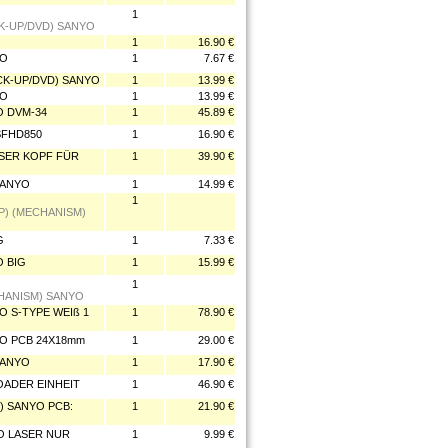
1
CK-UP/DVD) SANYO
1
16.90 €
YO
1
7.67 €
ICK-UP/DVD) SANYO
1
13.99 €
YO
1
13.99 €
O DVM-34
1
45.89 €
SFHD850
1
16.90 €
ASER KOPF FÜR
1
39.90 €
SANYO
1
14.99 €
1
P) (MECHANISM)
G
1
7.33 €
O BIG
1
15.99 €
1
CHANISM) SANYO
O S-TYPE WEIß 1
1
78.90 €
YO PCB 24X18mm
1
29.00 €
SANYO
1
17.90 €
OADER EINHEIT
1
46.90 €
) SANYO PCB:
1
21.90 €
YO LASER NUR
1
9.99 €