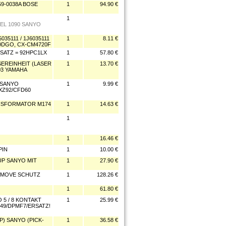
59-0038A BOSE
1
94.90 €
1
EL 1090 SANYO
35111 / 1J6035111
1
8.11 €
079DGO, CX-CM4720F
RSATZ = 92HPC1LX
1
57.80 €
SEREINHEIT (LASER
1
13.70 €
03 YAMAHA
 SANYO
1
9.99 €
XZ92/CFD60
ANSFORMATOR M174
1
14.63 €
1
1
16.46 €
PIN
1
10.00 €
-UP SANYO MIT
1
27.90 €
REMOVE SCHUTZ
1
128.26 €
1
61.80 €
 5 / 8 KONTAKT
1
25.99 €
949/DPMF7/ERSATZ!
P) SANYO (PICK-
1
36.58 €