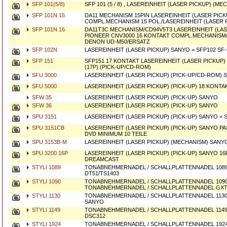
SFP 101(5/8)
SFP 101 (5 / 8) , LASEREINHEIT (LASER PICKUP) (M
SFP 101N 15
DA11 MECHANISM 15PIN LASEREINHEIT (LASER PIC
COMPL.MECHANISM 15 POL./LASEREINHEIT (LASER P
SFP 101N 16
DA11T3C MECHANISM/CD94V5T3 LASEREINHEIT (LA
PIONEER CNV3000 16 KONTAKT COMPL.MECHANISM
DENON UD-M50/ERSATZ
SFP 102N
LASEREINHEIT (LASER PICKUP) SANYO = SFP102 SF-
SFP 151
SFP151 17 KONTAKT LASEREINHEIT (LASER PICKUP)
(17P) (PICK-UP/CD-ROM)
SFU 3000
LASEREINHEIT (LASER PICKUP) (PICK-UP/CD-ROM) 
SFU 5000
LASEREINHEIT (LASER PICKUP) (PICK-UP) 18 KONT
SFW 35
LASEREINHEIT (LASER PICKUP) (PICK-UP) SANYO
SFW 36
LASEREINHEIT (LASER PICKUP) (PICK-UP) SANYO
SPU 3151
LASEREINHEIT (LASER PICKUP) (PICK-UP) SANYO = 
SPU 3151CB
LASEREINHEIT (LASER PICKUP) (PICK-UP) SANYO P
DVD MINIMUM 10 TEILE
SPU 3153B-M
LASEREINHEIT (LASER PICKUP) (MECHANISM) SANYO
SPU 3200 16P
LASEREINHEIT (LASER PICKUP) (PICK-UP) SANYO 16
DREAMCAST
STYLI 1089
TONABNEHMERNADEL / SCHALLPLATTENNADEL 1089
DT51/TS1403
STYLI 1090
TONABNEHMERNADEL / SCHALLPLATTENNADEL 1090
TONABNEHMERNADEL / SCHALLPLATTENNADEL GXT1
STYLI 1130
TONABNEHMERNADEL / SCHALLPLATTENNADEL 1130
SANYO
STYLI 1149
TONABNEHMERNADEL / SCHALLPLATTENNADEL 1149, 
DSC312
STYLI 1924
TONABNEHMERNADEL / SCHALLPLATTENNADEL 1924