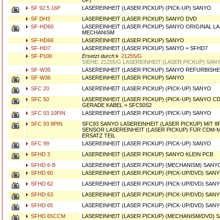
UP)
SF 92.5 16P
LASEREINHEIT (LASER PICKUP) (PICK-UP) SANYO
SF DH3
LASEREINHEIT (LASER PICKUP) SANYO DVD
SF-HD60
LASEREINHEIT (LASER PICKUP) SANYO ORIGINAL L
MECHANISM
SF-HD66
LASEREINHEIT (LASER PICKUP) SANYO
SF-HD7
LASEREINHEIT (LASER PICKUP) SANYO = SFHD7
SF-P100
Ersetzt durch:
21255/G
SIEHE: 21255/G LASEREINHEIT (LASER PICKUP) SAN
SF-W35
LASEREINHEIT (LASER PICKUP) SANYO REFURBISH
SF-W36
LASEREINHEIT (LASER PICKUP) SANYO
SFC 20
LASEREINHEIT (LASER PICKUP) (PICK-UP) SANYO
SFC 50
LASEREINHEIT (LASER PICKUP) (PICK-UP) SANYO CDM
GERADE KABEL = SFC50S2
SFC 93 10PIN
LASEREINHEIT (LASER PICKUP) (PICK-UP) SANYO
SFC 93 8PIN
SFC93 SANYO LASEREINHEIT (LASER PICKUP) MIT 8
SENSOR LASEREINHEIT (LASER PICKUP) FÜR CDM-M3 /
ERSATZ TEIL
SFC 99
LASEREINHEIT (LASER PICKUP) (PICK-UP) SANYO
SFHD 3
LASEREINHEIT (LASER PICKUP) SANYO KLEIN PCB
SFHD 6-B
LASEREINHEIT (LASER PICKUP) (MECHANISM) SANY
SFHD 60
LASEREINHEIT (LASER PICKUP) (PICK-UP/DVD) SANY
SFHD 62
LASEREINHEIT (LASER PICKUP) (PICK-UP/DVD) SAN
SFHD 63
LASEREINHEIT (LASER PICKUP) (PICK-UP/DVD) SAN
SFHD 65
LASEREINHEIT (LASER PICKUP) (PICK-UP/DVD) SAN
SFHD 65CCM
LASEREINHEIT (LASER PICKUP) (MECHANISM/DVD) 