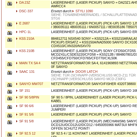
DA 23Z
LASEREINHEIT (LASER PICKUP) SANYO = DA23Z1 AH
AWRCC4
DSC-337
Ersetzt durch:
STYLI 1090
SIEHE: TONABNEHMERNADEL / SCHALLPLATTENNAD
STG6
E 2687
LASEREINHEIT (LASER PICKUP) (PICK-UP) SANYO 1J50
/ 3B0035111 4B0035111 / 6N0057111 / 8E0035186 TB5
HPC-1L
LASEREINHEIT (LASER PICKUP) (PICK-UP) SANYO E
KSS 210A
884812711 NSX540 SONY = KSS212A = KSS210ARA/LA
PICKUP) ERSATZ = KSS150A/NAD5000 SANYO DCX10
CDX510/CXN320/NSXV70
KSS 210B
LASEREINHEIT (LASER PICKUP) SONY CFD50/CFD55
MCDZ41L/CSDES220/CFD58 = KSS212B / 884807801/D
CFD455/CFD750/CFD765/CFD770/CXL50K
MAIN TX SA 4
NETZTRANSFORMATOR SA 4, 6141969893 NETZTR
0F SANYO
SAAC 131
Ersetzt durch:
DOOR LATCH
SIEHE: TÜR (SCHNAPP-)VERSCHLUSS MCD-Z11 TÜR
(SCHNAPP-)VERSCHLUSS SANYO MCD-Z30FG
SANYO MW707
NETZTRANSFORMATOR SANYO/FISHER 4320T38800
SF 151
LASEREINHEIT (LASER PICKUP) (PICK-UP) SANYO 16
SF 90 5/8PIN
SF 90 5 / 8PIN, LASEREINHEIT (LASER PICKUP) PICK
KABEL
SF 90 6/6
LASEREINHEIT (LASER PICKUP) (PICK-UP) SANYO 
JUMPER!
SF 91 5/6
LASEREINHEIT (LASER PICKUP) (PICK-UP) SANYO
SF 91 5/8
LASEREINHEIT (LASER PICKUP) (MECHANISM) SANYO
DCD12U/DCD12U2/DCD12 / 6450055966 MATSUI MHF
OFFEN SCHUTZ POINT!
SF 92.5 12
SF 92.5 4 / 11 KONTAKT LASEREINHEIT (LASER PICKU