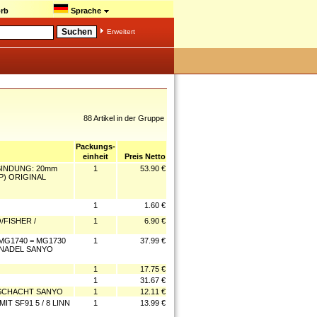
rb
Sprache
Erweitert
88 Artikel in der Gruppe
Packungs-
einheit
Preis Netto
BINDUNG: 20mm
1
53.90 €
P) ORIGINAL
1
1.60 €
FISHER /
1
6.90 €
MG1740 = MG1730
1
37.99 €
NNADEL SANYO
1
17.75 €
1
31.67 €
NSCHACHT SANYO
1
12.11 €
T SF91 5 / 8 LINN
1
13.99 €