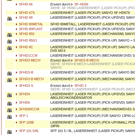
SFHD 66
Ersetzt durch:
SF-HD66
SIEHE: SF-HD66 LASEREINHEIT (LASER PICKUP) (PI
SFHD 67S
LASEREINHEIT (LASER PICKUP) SANYO SF-HD67S
SFHD 68
LASEREINHEIT (LASER PICKUP) (PICK-UP/DVD) SAN
SFHD 80METAL
SFHD 80METALL, LASEREINHEIT (LASER PICKUP) (P
SFHD 80PLAST
LASEREINHEIT (LASER PICKUP) (PICK-UP/DVD) SAN
SFHD 850
LASEREINHEIT (LASER PICKUP) (MECHANISM) SANY
SFHD 850/1
LASEREINHEIT (LASER PICKUP) (PICK-UP) SANYO = 
SFHD 8C
LASEREINHEIT (LASER PICKUP) (PICK-UP) SANYO L
DVD M3.5
SFHD1CCM
LASEREINHEIT (LASER PICKUP) (MECHANISM DVD) 
SFHD3 MECH
Ersetzt durch:
SFHD3-B MECH
SIEHE: SFHD3-B MECH LASEREINHEIT (LASER PICKU
SANYO
SFHD3-B
LASEREINHEIT (LASER PICKUP) (PICK-UP) SANYO BI
SFHD3-B MECH
LASEREINHEIT (LASER PICKUP) (MECHANISM) SANY
SFHD3-S
Ersetzt durch:
SFHD 3
SIEHE: SFHD 3 LASEREINHEIT (LASER PICKUP) (ME
SFHD4
LASEREINHEIT (LASER PICKUP) (PICK-UP/DVD) SANY
ABGLEICHKONDENSATOR
SFHD6
LASEREINHEIT (LASER PICKUP) (PICK-UP/DVD) SAN
SFHD60CCM
LASEREINHEIT (LASER PICKUP) (MECHANISM/DVD) 
SFP 1
LASEREINHEIT (LASER PICKUP) FÜR SANYO 13PIN L
SFP 100B
LASEREINHEIT (LASER PICKUP) (PICK-UP/SMALL PCB
18PIN
SFP 101 5/8L
SFP 101 5 / 8L, LASEREINHEIT (LASER PICKUP) SAN