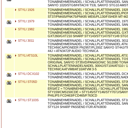
TONABNEHMERNADEL / SCHALLPLATTENNADEL SAN
SANYO 1020/STG8/HITACHI T53L SANYO STG10 AMS
STYLI 1926
TONABNEHMERNADEL / SCHALLPLATTENNADEL 1926,
TONABNEHMERNADEL / SCHALLPLATTENNADEL/PIO
ST37/PNK65/PNK75/PNK85 WEIß/PL130/FISHER MT-M2
STYLI 1979
TONABNEHMERNADEL / SCHALLPLATTENNADEL 1979
TONABNEHMERNADEL / SCHALLPLATTENNADEL SAN
STYLI 1982
TONABNEHMERNADEL / SCHALLPLATTENNADEL 1982
TONABNEHMERNADEL / SCHALLPLATTENNADEL GXT
GXT260/GXT210 SHARP STY143/STY147/STY149 STG
STYLI 3011
TONABNEHMERNADEL / SCHALLPLATTENNADEL 3011
TONABNEHMERNADEL / SCHALLPLATTENNADEL ATN1
TECHNICA/PIONEER PN295T/PL200Z SANYO ST44J/T
44J = ATN3472P AUDIO TECHNICA
STYLI ATS10L
TONABNEHMERNADEL / SCHALLPLATTENNADEL ATS1
TONABNEHMERNADEL / SCHALLPLATTENNADEL TOS
ORIGINAL SANYO ST35VD/PANASONIC SG2080 TON
SCHALLPLATTENNADELNADEL 3004J/ST104/ATS10 / 1
TECHNICA ATVM8/AT10/ATVM 3-5
STYLI DCX102
TONABNEHMERNADEL / SCHALLPLATTENNADEL DCX
TONABNEHMERNADEL / SCHALLPLATTENNADELNAD
STYLI ST05D
TONABNEHMERNADEL / SCHALLPLATTENNADEL ST0
TONABNEHMERNADEL / SCHALLPLATTENNADEL SAN
ERSATZ = TONABNEHMERNADEL / SCHALLPLATTEN
STY159/CMS150CDE = STY145/STY146/STY707J/SANY
PHILIPS FCD463/FCD465/F763CD
STYLI ST103S
TONABNEHMERNADEL / SCHALLPLATTENNADEL ST10
TONABNEHMERNADEL / SCHALLPLATTENNADEL SAN
STY124 SHARP PASSEND FÜR ATN3830