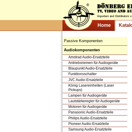
Home
Katal
Passive Komponenten
Audiokomponenten
Amstrad Audio-Ersatzteile
Antriebsriemen für Audiogeräte
Blaupunkt Audio-Ersatzteile
Funktionsschalter
JVC Audio-Ersatzteile
König Lasereinheiten (Laser
Pickups)
Lampen für Audiogeräte
Lautstärkeregler für Audiogeräte
Motoren für Audiogeräte
Panasonic Audio-Ersatzteile
Philips Audio-Ersatzteile
Pioneer Audio-Ersatzteile
Samsung Audio-Ersatzteile