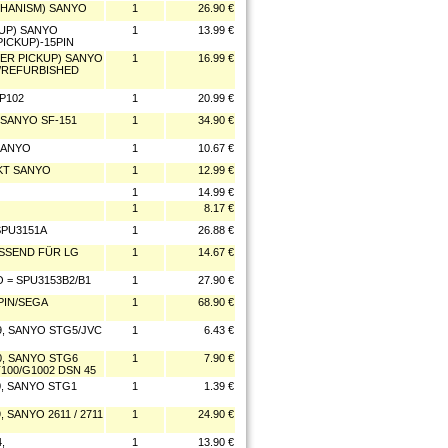
ECHANISM) SANYO
1
26.90 €
KUP) SANYO
1
13.99 €
ICKUP)-15PIN
SER PICKUP) SANYO
1
16.99 €
/REFURBISHED
P102
1
20.99 €
 SANYO SF-151
1
34.90 €
SANYO
1
10.67 €
AKT SANYO
1
12.99 €
1
14.99 €
1
8.17 €
SPU3151A
1
26.88 €
ASSEND FÜR LG
1
14.67 €
 = SPU3153B2/B1
1
27.90 €
PIN/SEGA
1
68.90 €
, SANYO STG5/JVC
1
6.43 €
, SANYO STG6
1
7.90 €
00/G1002 DSN 45
, SANYO STG1
1
1.39 €
SANYO 2611 / 2711
1
24.90 €
,
1
13.90 €