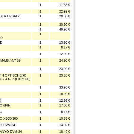
1
11.33 €
1
22.99 €
ASER ERSATZ
1
20.00 €
1
30.90 €
1
49.90 €
1
YO
ED
1
13.90 €
1
8.17 €
1
12.90 €
-M8 / 4.7 52
1
24.90 €
1
23.90 €
PIN OPTISCHE(R)
1
23.20 €
 4.4 / 2 (PICK-UP)
1
33.90 €
1
18.99 €
O
1
12.99 €
O 6PIN
1
17.00 €
YO
1
8.17 €
YO XBOX360
1
10.83 €
YO DVM 34
1
14.90 €
SANYO DVM-34
1
18.49 €