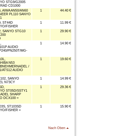
YO STG9/G2005
TRAD CD1000
 AIWA AN50/AN60
1
44.40 €
NEER PL110 SANYO
1
, ST44D
1
11.99 €
YO/FISHER
, SANYO STG10
1
29.90 €
200
9
,
1
14.90 €
01P AUDIO
P240/PN250T/MG-
0L,
1
19.60 €
HIBA N53
ABNEHMERNADEL /
1/ATS12 AUDIO
102, SANYO
1
14.99 €
EL N73CY
5D,
1
29.36 €
YO ST05D/SSTY1
NADEL SHARP
O DCX100 =
3S, ST103SD
1
15.90 €
YO/FISHER =
Nach Oben