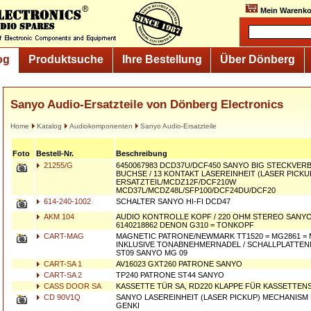
Mein Warenko
og
Produktsuche
Ihre Bestellung
Über Dönberg
Sanyo Audio-Ersatzteile von Dönberg Electronics
Home
Katalog
Audiokomponenten
Sanyo Audio-Ersatzteile
Foto
Bestell-Nr.
Beschreibung
21255/G
6450067983 DCD37U/DCF450 SANYO BIG STECKVER
BUCHSE / 13 KONTAKT LASEREINHEIT (LASER PICKU
ERSATZTEIL/MCDZ12F/DCF210W
MCD37L/MCDZ48L/SFP100/DCF24DU/DCF20
614-240-1002
SCHALTER SANYO HI-FI DCD47
AKM 104
AUDIO KONTROLLE KOPF / 220 OHM STEREO SANYO/
6140218862 DENON G310 = TONKOPF
CART-MAG
MAGNETIC PATRONE/NEWMARK TT1520 = MG2861 = 
INKLUSIVE TONABNEHMERNADEL / SCHALLPLATTE
ST09 SANYO MG 09
CART-SA 1
AV16023 GXT260 PATRONE SANYO
CART-SA 2
TP240 PATRONE ST44 SANYO
CASS DOOR SA
KASSETTE TÜR SA, RD220 KLAPPE FÜR KASSETTE
CD 90V1Q
SANYO LASEREINHEIT (LASER PICKUP) MECHANISM MI
GENKI