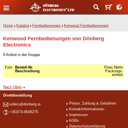
Home
Katalog
Fernbedienungen
Kenwood Fernbedienungen
Kenwood Fernbedienungen von Dönberg
Electronics
0 Artikel in der Gruppe
Foto
Bestell-Nr.
Preis Netto
Beschreibung
Packungs-
einheit
Nach Oben
Direktbestellung
Preise, Zahlung & Gebühren
orders@donberg.ie
Kontaktinformationen
+353/74-9548275
Impressum
AGBs
Datenschutzerklärung