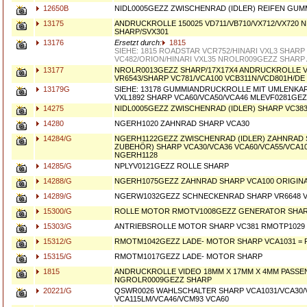
12650B
NIDL0005GEZZ ZWISCHENRAD (IDLER) REIFEN GUM
13175
ANDRUCKROLLE 150025 VD711/VB710/VX712/VX720
SHARP/SVX301
13176
Ersetzt durch:
1815
SIEHE: 1815 ROADSTAR VCR752/HINARI VXL3 SHARP
VC482/ORION/HINARI VXL35 NROLR009GEZZ SHAR
13177
NROLR0013GEZZ SHARP/17X17X4 ANDRUCKROLLE V
VR6543/SHARP VC781/VCA100 VCB311N/VCD801H/D
13179G
SIEHE: 13178 GUMMIANDRUCKROLLE MIT UMLENKA
VXL1892 SHARP VCA60/VCA50/VCA46 MLEVF0281GE
14275
NIDL0005GEZZ ZWISCHENRAD (IDLER) SHARP VC383
14280
NGERH1020 ZAHNRAD SHARP VCA30
14284/G
NGERH1122GEZZ ZWISCHENRAD (IDLER) ZAHNRAD S
ZUBEHÖR) SHARP VCA30/VCA36 VCA60/VCA55/VCA10
NGERH1128
14285/G
NPLYV0121GEZZ ROLLE SHARP
14288/G
NGERH1075GEZZ ZAHNRAD SHARP VCA100 ORIGINA
14289/G
NGERW1032GEZZ SCHNECKENRAD SHARP VR6648 
15300/G
ROLLE MOTOR RMOTV1008GEZZ GENERATOR SHAR
15303/G
ANTRIEBSROLLE MOTOR SHARP VC381 RMOTP1029
15312/G
RMOTM1042GEZZ LADE- MOTOR SHARP VCA1031 =
15315/G
RMOTM1017GEZZ LADE- MOTOR SHARP
1815
ANDRUCKROLLE VIDEO 18MM X 17MM X 4MM PASSE
NGROLR0009GEZZ SHARP
20221/G
QSWR0026 WAHLSCHALTER SHARP VCA1031/VCA30/
VCA115LM/VCA46/VCM93 VCA60