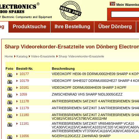
Mein Warenko
og
Produktsuche
Ihre Bestellung
Über Dönberg
Sharp Videorekorder-Ersatzteile von Dönberg Electro
Home
Katalog
Video-Ersatzteile
Sharp Videorekorder-Ersatzteile
Foto
Bestell-Nr.
Beschreibung
10177
VIDEOKOPF HE06-09 DDRMU0002HE09 SHARP 4 KOP
10179
VIDEOKOPF SHHE027 DDRMU0002HE27 SHARP 4 KOP
10181
VIDEOKOPF DDRMU0004HE09 SHARP 3 KOPF
1059
ZWISCHENRAD VHS SHARP NIDL0005GEZZ
11178
ANTRIEBSRIEMEN SATZ/KIT 4 ANTRIEBSRIEMEN SHA
11179
ANTRIEBSRIEMEN SATZ/KIT 3 ANTRIEBSRIEMEN SHA
11180
ANTRIEBSRIEMEN SATZ/KIT 2 ANTRIEBSRIEMEN SHA
VC681/VC651/VC579E/VCA5011HM
11181
ANTRIEBSRIEMEN SATZ/KIT VR6548/SHARP VCA10
VCA30/VCA115/VCA46/VCA1031/VC320 VCA63/VCA60/
ANTRIEBSRIEMEN VT3700/VCA116/VCA36/VCA55/VCA
11656
NGERH1120GEZZ ZAHNRAD SHARP