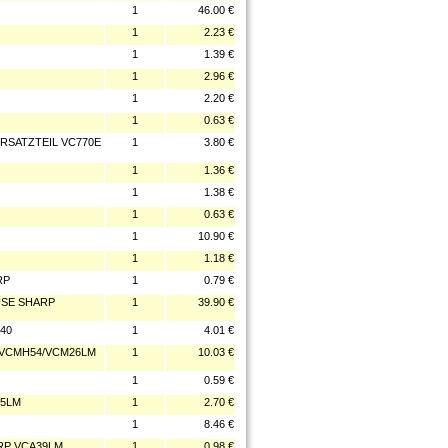
1
46.00 €
1
2.23 €
1
1.39 €
1
2.96 €
1
2.20 €
1
0.63 €
RSATZTEIL VC770E
1
3.80 €
1
1.36 €
1
1.38 €
1
0.63 €
1
10.90 €
1
1.18 €
RP
1
0.79 €
USE SHARP
1
39.90 €
40
1
4.01 €
/VCMH54/VCM26LM
1
10.03 €
1
0.59 €
15LM
1
2.70 €
1
8.46 €
RP VCA39LM
1
0.98 €