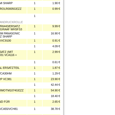
MI SHARP
1
1.90 €
 NROLR0005GEZZ
1
0.99 €
1
P ANDRUCKROLLE
R6443/ERSATZ
1
9.99 €
E GRAAF WHSFS3
RM PANASONIC
1
16.90 €
ZZ SHARP
/VC9100
1
0.91 €
1
4.09 €
ATZ (MIT
1
2.99 €
31 VCA116 =
1
0.61 €
L ERSATZTEIL
1
1.87 €
VCA30HM
1
1.29 €
P VC381
1
23.90 €
1
42.44 €
 RMOTM1074GEZZ
1
54.90 €
1
18.40 €
ND FÜR
1
2.65 €
VCA55/VCH81
1
38.78 €