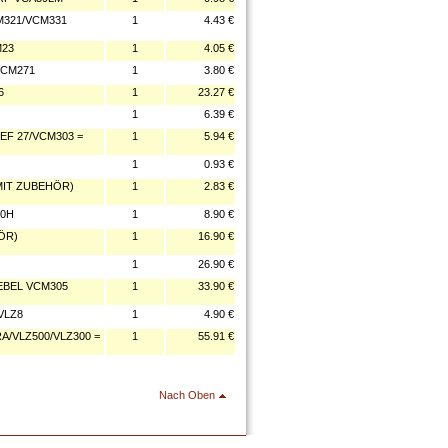
M321/VCM331
1
4.43 €
M23
1
4.05 €
VCM271
1
3.80 €
6
1
23.27 €
1
6.39 €
EF 27/VCM303 =
1
5.94 €
1
0.93 €
MIT ZUBEHÖR)
1
2.83 €
10H
1
8.90 €
ÖR)
1
16.90 €
1
26.90 €
BEL VCM305
1
33.90 €
VLZ8
1
4.90 €
/VLZ500/VLZ300 =
1
55.91 €
Nach Oben