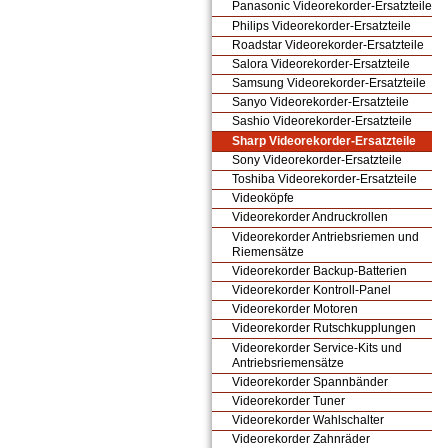
Panasonic Videorekorder-Ersatzteile
Philips Videorekorder-Ersatzteile
Roadstar Videorekorder-Ersatzteile
Salora Videorekorder-Ersatzteile
Samsung Videorekorder-Ersatzteile
Sanyo Videorekorder-Ersatzteile
Sashio Videorekorder-Ersatzteile
Sharp Videorekorder-Ersatzteile
Sony Videorekorder-Ersatzteile
Toshiba Videorekorder-Ersatzteile
Videoköpfe
Videorekorder Andruckrollen
Videorekorder Antriebsriemen und
Riemensätze
Videorekorder Backup-Batterien
Videorekorder Kontroll-Panel
Videorekorder Motoren
Videorekorder Rutschkupplungen
Videorekorder Service-Kits und
Antriebsriemensätze
Videorekorder Spannbänder
Videorekorder Tuner
Videorekorder Wahlschalter
Videorekorder Zahnräder