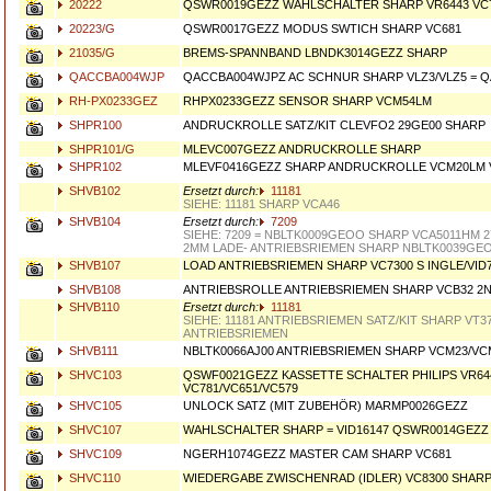
20222
QSWR0019GEZZ WAHLSCHALTER SHARP VR6443 VC
20223/G
QSWR0017GEZZ MODUS SWTICH SHARP VC681
21035/G
BREMS-SPANNBAND LBNDK3014GEZZ SHARP
QACCBA004WJP
QACCBA004WJPZ AC SCHNUR SHARP VLZ3/VLZ5 = 
RH-PX0233GEZ
RHPX0233GEZZ SENSOR SHARP VCM54LM
SHPR100
ANDRUCKROLLE SATZ/KIT CLEVFO2 29GE00 SHARP
SHPR101/G
MLEVC007GEZZ ANDRUCKROLLE SHARP
SHPR102
MLEVF0416GEZZ SHARP ANDRUCKROLLE VCM20LM 
SHVB102
Ersetzt durch:
11181
SIEHE: 11181 SHARP VCA46
SHVB104
Ersetzt durch:
7209
SIEHE: 7209 = NBLTK0009GEOO SHARP VCA5011HM 2
2MM LADE- ANTRIEBSRIEMEN SHARP NBLTK0039GE
SHVB107
LOAD ANTRIEBSRIEMEN SHARP VC7300 S INGLE/VID
SHVB108
ANTRIEBSROLLE ANTRIEBSRIEMEN SHARP VCB32 2
SHVB110
Ersetzt durch:
11181
SIEHE: 11181 ANTRIEBSRIEMEN SATZ/KIT SHARP VT37
ANTRIEBSRIEMEN
SHVB111
NBLTK0066AJ00 ANTRIEBSRIEMEN SHARP VCM23/VC
SHVC103
QSWF0021GEZZ KASSETTE SCHALTER PHILIPS VR64
VC781/VC651/VC579
SHVC105
UNLOCK SATZ (MIT ZUBEHÖR) MARMP0026GEZZ
SHVC107
WAHLSCHALTER SHARP = VID16147 QSWR0014GEZZ
SHVC109
NGERH1074GEZZ MASTER CAM SHARP VC681
SHVC110
WIEDERGABE ZWISCHENRAD (IDLER) VC8300 SHAR