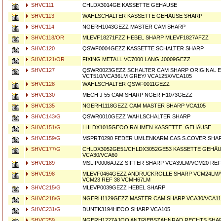
SHVC111
CHLDX3014GE KASSETTE GEHÄUSE
SHVC113
WAHLSCHALTER KASSETTE GEHÄUSE SHARP
SHVC114
NGERH1043GEZZ MASTER CAM SHARP
SHVC118/OR
MLEVF18271FZZ HEBEL SHARP MLEVF1827AFZZ
SHVC120
QSWF0004GEZZ KASSETTE SCHALTER SHARP
SHVC121/OR
FIXING METALL VC7000 LANG J0009GEZZ
SHVC127
QSWR0023GEZZ SCHALTER CAM SHARP ORIGINAL E
VCT510/VCA36LM GREY/ VCA125X/VCA105
SHVC128
WAHLSCHALTER QSWF0011GEZZ
SHVC130
MECH J 55 CAM SHARP NGER H1073GEZZ
SHVC135
NGERH1118GEZZ CAM MASTER SHARP VCA105
SHVC143/G
QSWR0010GEZZ WAHLSCHALTER SHARP
SHVC151/G
LHLDX1015GEOO RAHMEN KASSETTE .GEHÄUSE
SHVC159/G
MSPRT0290 FEDER UMLENKARM CAS S.COVER SHA
SHVC177/G
CHLDX3052GE51/CHLDX3052GE53 KASSETTE GEHÄ
VCA30/VCA60
SHVC189
MSLIP0006AJZZ SIFTER SHARP VCA39LM/VCM20 REF
SHVC198
MLEVF0464GEZZ ANDRUCKROLLE SHARP VCM24LM
VCM23 REF 38 VCMH67LM
SHVC215/G
MLEVP0039GEZZ HEBEL SHARP
SHVC218/G
NGERH1129GEZZ MASTER CAM SHARP VCA30/VCA1
SHVC231/G
DUNTK3194HEOO SHARP VCA105
SHVC259
NGERH1227AJOO ANTRIEBSZAHNRAD RECHTS SHA