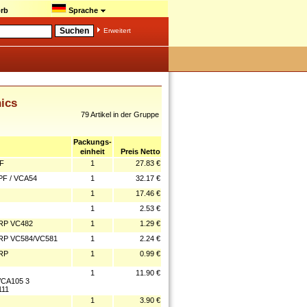
rb
Sprache
Erweitert
nics
79 Artikel in der Gruppe
Packungs-
einheit
Preis Netto
F
1
27.83 €
F / VCA54
1
32.17 €
1
17.46 €
1
2.53 €
RP VC482
1
1.29 €
RP VC584/VC581
1
2.24 €
RP
1
0.99 €
1
11.90 €
VCA105 3
111
1
3.90 €