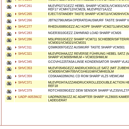
SHVC261
MLEVP0271GEZZ HEBEL SHARP VCM23L/VCM301/VC
REF17 VCMH712/VCM23L MLEVP0271AJZZ
SHVC265
EJECT/STANDBY TASTE SHARP VCM711/VCM26H/VC
SHVC266
JBTN2796UMSA OPERATE/AUSWURF TASTE SHARP 
SHVC277
RHEDU0085GEZZ AC/ KOPF SHARP VCM271LM/VCM2
SHVC283
NGER3010GEZZ ZAHNRAD LOAD SHARP VCM26
SHVC286
MSLIP0010GEZZ SHARP VCM711 SCHIEBER/SIFTER/R
VCM301/VCM321/VCM331
SHVC311
QSWK0097GEZZ AUSWURF TASTE SHARP VCM301
SHVC321
MLEVP0344AJZZ REVERSE FÜHRUNG HEBEL SATZ (
SHARP VCM305HM/LM = VCM315HM/LM
SHVC345
GCOVH1225TASA LINSE KONDENSATOR SHARP VLA
SHVC353
MLEVF0545GEZZ ANDRUCKROLLE SATZ (MIT ZUBEH
VCM305/VCMH705/VCGH61GM/VCMH815LM
SHVC359
CDSKAA028WJN1 CD ROM SHARP VLZ5 VIEWCAM
SHVC371
MLEVP0347AJZZANDRUCKROLLEDOUBLE ACTION HE
REF18
SHVC379
RDTCH0039GEZZ DEW SENSOR SHARP VLZ3S/VLZ7/
UADP-A053WJZ
UADPA053WJZZ AC ADAPTER SHARP VLZ800S KAMERA
LADEGERÄT