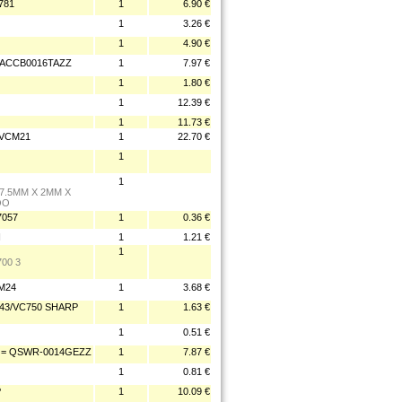
781
1
6.90 €
1
3.26 €
1
4.90 €
QACCB0016TAZZ
1
7.97 €
1
1.80 €
1
12.39 €
1
11.73 €
VCM21
1
22.70 €
1
1
7.5MM X 2MM X
OO
7057
1
0.36 €
N
1
1.21 €
1
00 3
M24
1
3.68 €
43/VC750 SHARP
1
1.63 €
1
0.51 €
 = QSWR-0014GEZZ
1
7.87 €
1
0.81 €
P
1
10.09 €