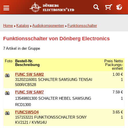
Home
Katalog
Audiokomponenten
Funktionsschalter
Funktionsschalter von Dönberg Electronics
7 Artikel in der Gruppe
Foto
Bestell-Nr.
Preis Netto
Beschreibung
Packungs-
einheit
FUNC SW SAM2
1.00 €
31202116001 SCHALTER SAMSUNG TENSAI
1
500R/CB528
FUNC SW SAM7
7.59 €
13549801300 SCHALTER HEBEL SAMSUNG
1
RCD1300
FUNCSWSO4
3.65 €
157153221 FUNKTIONSSCHALTER SONY
1
KV2121 / KVM14U