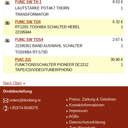
FUNC SW TH 1
8.53 €
LAUTSTÄRKE POT4K7 THORN
1
TRANSFORMATOR
FUNC SW TO4
6.32 €
RT120S TOSHIBA SCHALTER HEBEL
1
22195944
FUNC SW TOS4
2.67 €
22195351 BAND AUSWAHL SCHALTER
1
TOSHIBA RT-S73D
PIAC 211
30.90 €
FUNKTIONSSCHALTER PIONEER DC221Z
1
TAPE/CD/VIDEO/TUNER/PHONO
Nach Oben
Direktbestellung
Preise, Zahlung & Gebühren
orders@donberg.ie
Kontaktinformationen
+353/74-9548275
Impressum
AGBs
Datenschutzerklärung
Zum Warenkorb