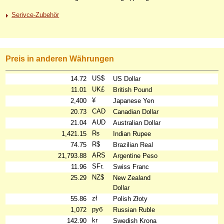
Serivce-Zubehör
Preis in anderen Währungen
US$
14.72
US Dollar
UK£
11.01
British Pound
¥
2,400
Japanese Yen
CAD
20.73
Canadian Dollar
AUD
21.04
Australian Dollar
₨
1,421.15
Indian Rupee
R$
74.75
Brazilian Real
ARS
21,793.88
Argentine Peso
SFr.
11.96
Swiss Franc
NZ$
25.29
New Zealand
Dollar
zł
55.86
Polish Złoty
руб
1,072
Russian Ruble
kr
142.90
Swedish Krona