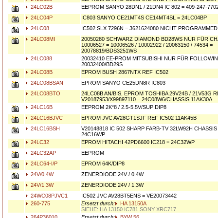
24LC02B
EEPROM SANYO 28DN1 / 21DN4 IC 802 = 409-247-770
24LC04P
IC803 SANYO CE21MT4S CE14MT4SL = 24LC04BP
24LC08
IC502 SLX 7296N = 3621624080 NICHT PROGRAMMED
24LC08MI
20050280 SCHWARZ DIAMOND BD28WS NUR FÜR CH
10006527 = 10006526 / 10002922 / 20063150 / 74534 =
20078819/BDS3251WS
24LC088
20032410 EE-PROM MITSUBISHI NUR FÜR FOLLOWI
20032400/BD29S
24LC08B
EPROM BUSH 2867NTX REF IC502
24LC08BSAN
EPROM SANYO CE25DN8R IC803
24LC08BTO
24LC08B AN/BIS, EPROM TOSHIBA 29V24B / 21V53G R
V20187953/X99897110 = 24C08W6/CHASSIS 11AK30A
24LC16B
EEPROM 2K*8 / 2.5-5.5V/SUP DIP8
24LC16BJVC
EPROM JVC AV28GT1SJF REF IC502 11AK45B
24LC16BSH
V20148818 IC 502 SHARP FARB-TV 32LW92H CHASSIS
24C16WP
24LC32
EPROM HITACHI 42PD6600 IC218 = 24C32WP
24LC32AP
EEPROM
24LC64-I/P
EPROM 64K/DIP8
24V/0.4W
ZENERDIODE 24V / 0.4W
24V/1.3W
ZENERDIODE 24V / 1.3W
24WC08PJVC1
IC502 JVC AV28BT5ENS = VE20073442
260-775
Ersetzt durch:
HA 13150A
SIEHE: HA 13150 IC781 SONY XRC717
264P36010
Ersetzt durch:
BYW 56