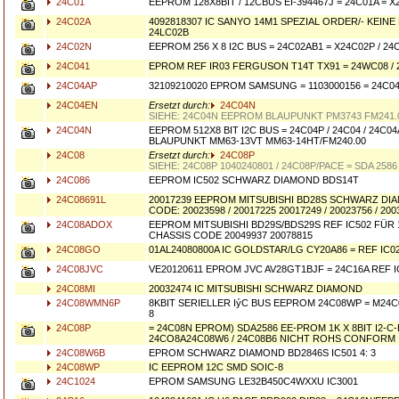
24C01
EEPROM 128X8BIT / 12CBUS EI-394467J = 24C01A = 
24C02A
4092818307 IC SANYO 14M1 SPEZIAL ORDER/- KEIN
24LC02B
24C02N
EEPROM 256 X 8 I2C BUS = 24C02AB1 = X24C02P / 24
24C041
EPROM REF IR03 FERGUSON T14T TX91 = 24WC08 / 
24C04AP
32109210020 EPROM SAMSUNG = 1103000156 = 24C0
24C04EN
Ersetzt durch:
24C04N
SIEHE: 24C04N EEPROM BLAUPUNKT PM3743 FM241.0
24C04N
EEPROM 512X8 BIT I2C BUS = 24C04P / 24C04 / 24C04
BLAUPUNKT MM63-13VT MM63-14HT/FM240.00
24C08
Ersetzt durch:
24C08P
SIEHE: 24C08P 1040240801 / 24C08P/PACE = SDA 2586
24C086
EEPROM IC502 SCHWARZ DIAMOND BDS14T
24C08691L
20017239 EEPROM MITSUBISHI BD28S SCHWARZ DI
CODE: 20023598 / 20017225 20017249 / 20023756 / 200
24C08ADOX
EEPROM MITSUBISHI BD29S/BDS29S REF IC502 FÜR 
CHASSIS CODE 20049937 20078815
24C08GO
01AL24080800A IC GOLDSTAR/LG CY20A86 = REF IC0
24C08JVC
VE20120611 EPROM JVC AV28GT1BJF = 24C16A REF IC
24C08MI
20032474 IC MITSUBISHI SCHWARZ DIAMOND
24C08WMN6P
8KBIT SERIELLER IýC BUS EEPROM 24C08WP = M24
8
24C08P
= 24C08N EPROM) SDA2586 EE-PROM 1K X 8BIT I2-C-
24CO8A24C08W6 / 24C08B6 NICHT ROHS CONFORM
24C08W6B
EPROM SCHWARZ DIAMOND BD2846S IC501 4: 3
24C08WP
IC EEPROM 12C SMD SOIC-8
24C1024
EPROM SAMSUNG LE32B450C4WXXU IC3001