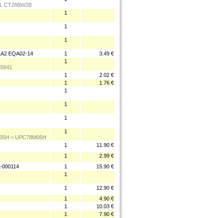
1L CT28BW2B
1
1
1
1A2 EQA02-14
1
3.49 €
1
HS641
1
2.02 €
1
1.76 €
1
1
1
1
M05H = UPC78M05H
1
11.90 €
1
2.99 €
-000114
1
15.90 €
1
1
12.90 €
1
4.90 €
1
10.03 €
1
7.90 €