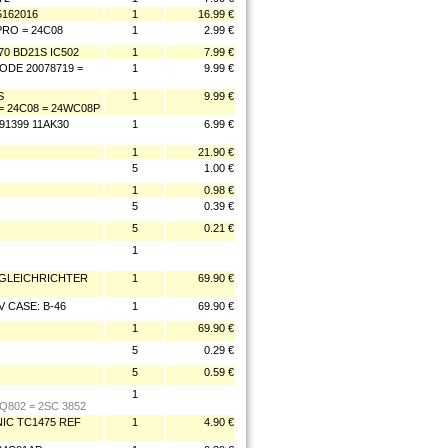
162016
1
16.99 €
RO = 24C08
1
2.99 €
0 BD21S IC502
1
7.99 €
DE 20078719 =
1
9.99 €
S
1
9.99 €
 = 24C08 = 24WC08P
1399 11AK30
1
6.99 €
1
21.90 €
5
1.00 €
1
0.98 €
5
0.39 €
5
0.21 €
1
D GLEICHRICHTER
1
69.90 €
 CASE: B-46
1
69.90 €
1
69.90 €
5
0.29 €
5
0.59 €
1
Q802 = 2SC 3852
IC TC1475 REF
1
4.90 €