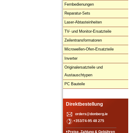
Fernbedienungen
Reparatur-Sets
Laser-Abtasteinheiten
TV- und Monitor-Ersatzteile
Zeilentransformatoren
Microwellen-Ofen-Ersatzteile
Inverter
Originalersatzteile und
Austauschtypen
PC Bauteile
Direktbestellung
orders@donberg.ie
+353/74-95 48 275
Preise, Zahlung & Gebühren