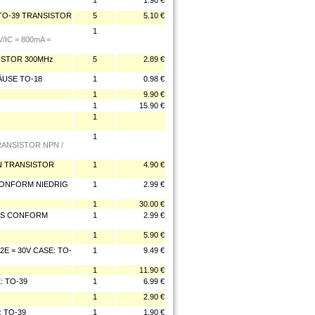
1
1.90 €
: TO-39 TRANSISTOR
5
5.10 €
1
/IC = 800mA =
SISTOR 300MHz
5
2.89 €
USE TO-18
1
0.98 €
1
9.90 €
1
15.90 €
1
1
TRANSISTOR NPN /
18N TRANSISTOR
1
4.90 €
CONFORM NIEDRIG
1
2.99 €
1
30.00 €
OHS CONFORM
1
2.99 €
1
5.90 €
2E = 30V CASE: TO-
1
9.49 €
1
11.90 €
: TO-39
1
6.99 €
1
2.90 €
: TO-39
1
1.90 €