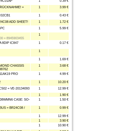
X24C01AP
1
0.39 €
E RÜCKNAHME! =
1
3.99 €
C02CB1
1
0.43 €
24C08 ADD SHEET!
1
1.72 €
4PC
1
5.99 €
1
0 = 8945903455
A 8DIP IC847
1
0.17 €
1
1
1.69 €
AMOND CHASSIS
1
3.68 €
38762
11AK19 PRO
1
4.99 €
2
1
10.20 €
502 = VE-20134093
1
12.99 €
1
1.90 €
C08WMN6 CASE: SO-
1
1.50 €
BUS = BR24C08 /
1
0.99 €
1
12.99 €
1
3.90 €
1
10.90 €