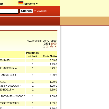
rb
Sprache
Erweitert
401 Artikel in der Gruppe
250
|
1000
1
2
|
Vor
Packungs-
einheit
Preis Netto
0011445
1
3.89 €
1
4.99 €
 20023012 =
1
3.49 €
HASSIS CODE
1
3.99 €
4141
1
1.99 €
433 = 24WCO8P
1
8.90 €
0 BD21T =
1
2.39 €
034456 = 24C08 /
1
1.39 €
ODE 20032475
1
1.39 €
72
1
7.90 €