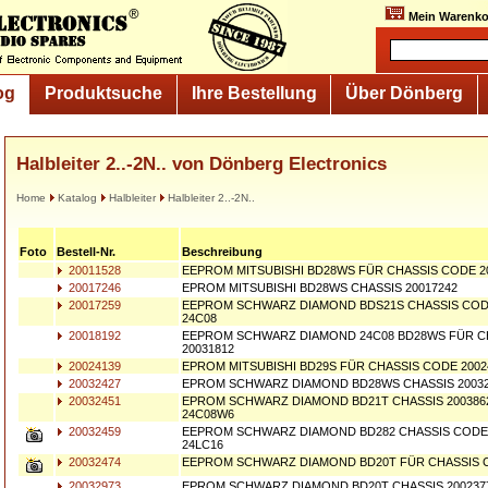
Mein Warenko
og
Produktsuche
Ihre Bestellung
Über Dönberg
Halbleiter 2..-2N.. von Dönberg Electronics
Home
Katalog
Halbleiter
Halbleiter 2..-2N..
Foto
Bestell-Nr.
Beschreibung
20011528
EEPROM MITSUBISHI BD28WS FÜR CHASSIS CODE 2
20017246
EPROM MITSUBISHI BD28WS CHASSIS 20017242
20017259
EEPROM SCHWARZ DIAMOND BDS21S CHASSIS CODE
24C08
20018192
EEPROM SCHWARZ DIAMOND 24C08 BD28WS FÜR C
20031812
20024139
EPROM MITSUBISHI BD29S FÜR CHASSIS CODE 2002
20032427
EPROM SCHWARZ DIAMOND BD28WS CHASSIS 20032
20032451
EPROM SCHWARZ DIAMOND BD21T CHASSIS 2003862
24C08W6
20032459
EEPROM SCHWARZ DIAMOND BD282 CHASSIS CODE 20
24LC16
20032474
EEPROM SCHWARZ DIAMOND BD20T FÜR CHASSIS C
20032973
EPROM SCHWARZ DIAMOND BD20T CHASSIS 200237