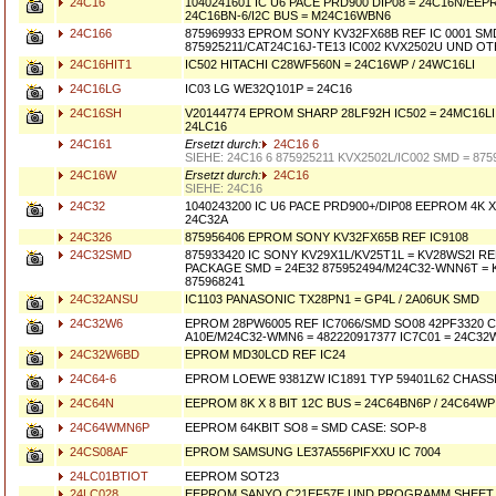
24C16
1040241601 IC U6 PACE PRD900 DIP08 = 24C16N/EEPR
24C16BN-6/I2C BUS = M24C16WBN6
24C166
875969933 EPROM SONY KV32FX68B REF IC 0001 SM
875925211/CAT24C16J-TE13 IC002 KVX2502U UND O
24C16HIT1
IC502 HITACHI C28WF560N = 24C16WP / 24WC16LI
24C16LG
IC03 LG WE32Q101P = 24C16
24C16SH
V20144774 EPROM SHARP 28LF92H IC502 = 24MC16LI
24LC16
24C161
Ersetzt durch:
24C16 6
SIEHE: 24C16 6 875925211 KVX2502L/IC002 SMD = 875
24C16W
Ersetzt durch:
24C16
SIEHE: 24C16
24C32
1040243200 IC U6 PACE PRD900+/DIP08 EEPROM 4K X
24C32A
24C326
875956406 EPROM SONY KV32FX65B REF IC9108
24C32SMD
875933420 IC SONY KV29X1L/KV25T1L = KV28WS2I RE
PACKAGE SMD = 24E32 875952494/M24C32-WNN6T = 
875968241
24C32ANSU
IC1103 PANASONIC TX28PN1 = GP4L / 2A06UK SMD
24C32W6
EPROM 28PW6005 REF IC7066/SMD SO08 42PF3320 
A10E/M24C32-WMN6 = 482220917377 IC7C01 = 24C32
24C32W6BD
EPROM MD30LCD REF IC24
24C64-6
EPROM LOEWE 9381ZW IC1891 TYP 59401L62 CHASSI
24C64N
EEPROM 8K X 8 BIT 12C BUS = 24C64BN6P / 24C64WP
24C64WMN6P
EEPROM 64KBIT SO8 = SMD CASE: SOP-8
24CS08AF
EPROM SAMSUNG LE37A556PIFXXU IC 7004
24LC01BTIOT
EEPROM SOT23
24LC028
EEPROM SANYO C21EF57E UND PROGRAMM SHEET 