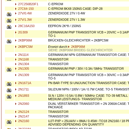
27C256B20F1
C-EPROM
27C64-150
C-EPROM 8KX8 150NS CASE: DIP-28
27V/0.4W
ZENERDIODE 27V / 0.4W
27V/1.3W
ZENERDIODE 27V / 1.3W
28C16A150
EEPRON 2K*8 / 150NS
2G309
GERMANIUM PNP TRANSISTOR VCB = 20V/IC = 0.1A/P
TO-1
2KBP06M
BRÜCKEN-GLEICHRICHTER = 2KBPC5M
2KBPC5M
Ersetzt durch:
2KBP06M
SIEHE: 2KBP06M BRIDEG GLEICHRICHTER
2N1114
GERMANIUM NPN GERMANIUM TRANSISTOR CASE: 
2N1168
TRANSISTOR
2N1304
TRANSISTOR
2N1305
GERMANIUM PNP / 30V / 0.3A / 5MHz TRANSISTOR
2N1309
GERMANIUM PNP TRANSISTOR VCB = 30V/IC = 0.3A/P
TO-5
2N1671A
PN BAR-TYPE SI UNIJUNCTION TRANSISTOR CASE: T
2N1711
SILIZIUM NPN / 100V / 1A / 0.7W CASE: TO-5 TRANSI
2N1893
SI.N / 120V / 0.5A / 0.8W / 50MHz CASE: TO-39 META
MEDIUM LEISTUNGS- TRANSISTOR
2N2060
DUAL VERSTÄRKER TRANSISTOR = 2N 2060A CASE: 
PACKAGE
2N2124
TRANSISTOR
2N2147
TRANSISTOR
2N2160
UJT-P/IP = 25UA/IV = 8MA / 0.45W--TO18 2N2160 / 18 
ADVISED DEPENDING ON QUANTITY