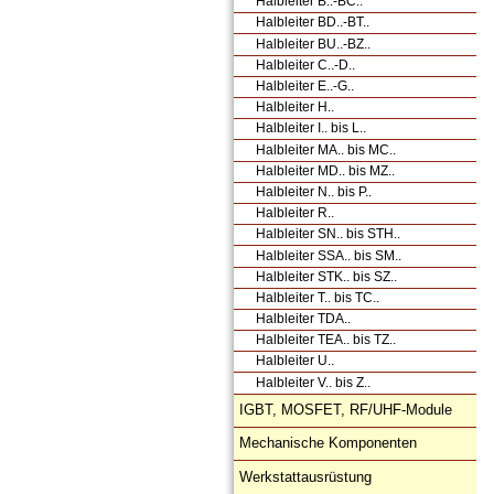
Halbleiter B..-BC..
Halbleiter BD..-BT..
Halbleiter BU..-BZ..
Halbleiter C..-D..
Halbleiter E..-G..
Halbleiter H..
Halbleiter I.. bis L..
Halbleiter MA.. bis MC..
Halbleiter MD.. bis MZ..
Halbleiter N.. bis P..
Halbleiter R..
Halbleiter SN.. bis STH..
Halbleiter SSA.. bis SM..
Halbleiter STK.. bis SZ..
Halbleiter T.. bis TC..
Halbleiter TDA..
Halbleiter TEA.. bis TZ..
Halbleiter U..
Halbleiter V.. bis Z..
IGBT, MOSFET, RF/UHF-Module
Mechanische Komponenten
Werkstattausrüstung