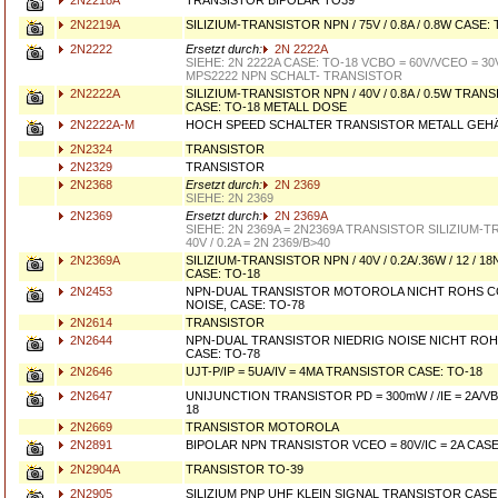
2N2218A
TRANSISTOR BIPOLAR TO39
2N2219A
SILIZIUM-TRANSISTOR NPN / 75V / 0.8A / 0.8W CASE
2N2222
Ersetzt durch:
2N 2222A
SIEHE: 2N 2222A CASE: TO-18 VCBO = 60V/VCEO = 30V
MPS2222 NPN SCHALT- TRANSISTOR
2N2222A
SILIZIUM-TRANSISTOR NPN / 40V / 0.8A / 0.5W TRAN
CASE: TO-18 METALL DOSE
2N2222A-M
HOCH SPEED SCHALTER TRANSISTOR METALL GEHÄ
2N2324
TRANSISTOR
2N2329
TRANSISTOR
2N2368
Ersetzt durch:
2N 2369
SIEHE: 2N 2369
2N2369
Ersetzt durch:
2N 2369A
SIEHE: 2N 2369A = 2N2369A TRANSISTOR SILIZIUM-
40V / 0.2A = 2N 2369/B>40
2N2369A
SILIZIUM-TRANSISTOR NPN / 40V / 0.2A/.36W / 12 / 
CASE: TO-18
2N2453
NPN-DUAL TRANSISTOR MOTOROLA NICHT ROHS 
NOISE, CASE: TO-78
2N2614
TRANSISTOR
2N2644
NPN-DUAL TRANSISTOR NIEDRIG NOISE NICHT R
CASE: TO-78
2N2646
UJT-P/IP = 5UA/IV = 4MA TRANSISTOR CASE: TO-18
2N2647
UNIJUNCTION TRANSISTOR PD = 300mW / /IE = 2A/VB
18
2N2669
TRANSISTOR MOTOROLA
2N2891
BIPOLAR NPN TRANSISTOR VCEO = 80V/IC = 2A CASE
2N2904A
TRANSISTOR TO-39
2N2905
SILIZIUM PNP UHF KLEIN SIGNAL TRANSISTOR CASE