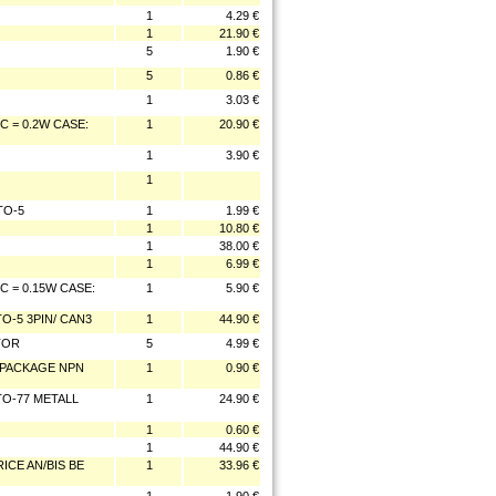
1
4.29 €
1
21.90 €
5
1.90 €
5
0.86 €
1
3.03 €
C = 0.2W CASE:
1
20.90 €
1
3.90 €
1
TO-5
1
1.99 €
1
10.80 €
1
38.00 €
1
6.99 €
C = 0.15W CASE:
1
5.90 €
O-5 3PIN/ CAN3
1
44.90 €
STOR
5
4.99 €
LL PACKAGE NPN
1
0.90 €
TO-77 METALL
1
24.90 €
1
0.60 €
1
44.90 €
PRICE AN/BIS BE
1
33.96 €