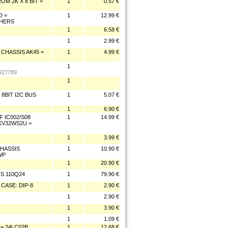
OM 2K X 8 BIT =
1
0.57 €
D =
1
12.99 €
THERS
1
6.58 €
1
2.99 €
 CHASSIS AK45 =
1
4.99 €
1
927789
1
 8BIT I2C BUS
1
5.07 €
1
6.90 €
F IC002/S08
1
14.99 €
KV32WS2U =
1
3.99 €
CHASSIS
1
10.90 €
WP
1
20.90 €
S 110Q24
1
79.90 €
 CASE: DIP-8
1
2.90 €
1
2.90 €
1
3.90 €
1
1.09 €
= 24LC02B
1
12.68 €