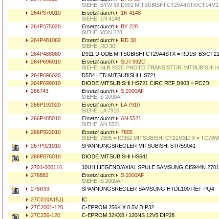
SIEHE: BYW 56 D901 MITSUBISHI CT29A4STX/CT14M
264P370010
Ersetzt durch:
1N 4148
SIEHE: 1N 4148
264P375020
Ersetzt durch:
BY 228
SIEHE: VON 228
264P481060
Ersetzt durch:
RD 30
SIEHE: RD 30
264P488080
D911 DIODE MITSUBISHI CT29A4STX = RD15FB3/CT2
264P696010
Ersetzt durch:
SLR 932C
SIEHE: SLR 932C PHOTO TRANSISTOR MITSUBISHI 
264P696020
D5B4 LED MITSUBISHI HS721
264P699010
DIODE MITSUBISHI HS721 CIRC REF D903 = PC7D
266743
Ersetzt durch:
S 2000AF
SIEHE: S 2000AF
266P192020
Ersetzt durch:
LA 7910
SIEHE: LA 7910
266P405010
Ersetzt durch:
AN 5521
SIEHE: AN 5521
266P922010
Ersetzt durch:
7805
SIEHE: 7805 = IC952 MITSUBISHI CT21M3LTX = TC78
267P921010
SPANNUNGSREGLER MITSUBISHI STR59041
268P076010
DIODE MITSUBISHI HS641
2701-000116
10UH LIEGEND/AXIAL SPULE SAMSUNG CI5944N 2701
276882
Ersetzt durch:
S 2000AF
SIEHE: S 2000AF
278R33
SPANNUNGSREGLER SAMSUNG HTDL100 REF PQ4
27C010A15JL
IC
27C2001-120
C-EPROM 256K X 8 5V DIP32
27C256-120
C-EPROM 32KX8 / 120NS 12V5 DIP28