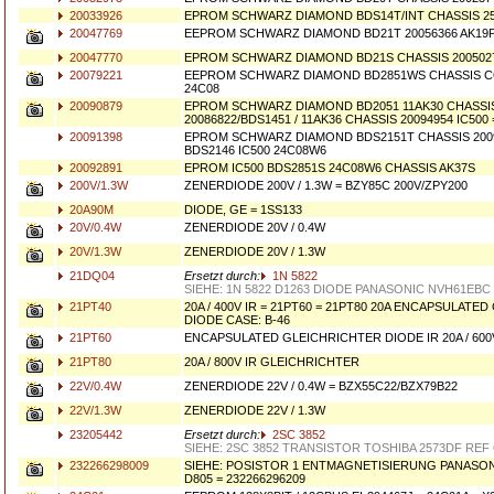
20033926
EPROM SCHWARZ DIAMOND BDS14T/INT CHASSIS 25
20047769
EEPROM SCHWARZ DIAMOND BD21T 20056366 AK19P
20047770
EPROM SCHWARZ DIAMOND BD21S CHASSIS 2005027
20079221
EEPROM SCHWARZ DIAMOND BD2851WS CHASSIS CO
24C08
20090879
EPROM SCHWARZ DIAMOND BD2051 11AK30 CHASSI
20086822/BDS1451 / 11AK36 CHASSIS 20094954 IC500
20091398
EPROM SCHWARZ DIAMOND BDS2151T CHASSIS 2009
BDS2146 IC500 24C08W6
20092891
EPROM IC500 BDS2851S 24C08W6 CHASSIS AK37S
200V/1.3W
ZENERDIODE 200V / 1.3W = BZY85C 200V/ZPY200
20A90M
DIODE, GE = 1SS133
20V/0.4W
ZENERDIODE 20V / 0.4W
20V/1.3W
ZENERDIODE 20V / 1.3W
21DQ04
Ersetzt durch:
1N 5822
SIEHE: 1N 5822 D1263 DIODE PANASONIC NVH61EBC
21PT40
20A / 400V IR = 21PT60 = 21PT80 20A ENCAPSULATE
DIODE CASE: B-46
21PT60
ENCAPSULATED GLEICHRICHTER DIODE IR 20A / 600V
21PT80
20A / 800V IR GLEICHRICHTER
22V/0.4W
ZENERDIODE 22V / 0.4W = BZX55C22/BZX79B22
22V/1.3W
ZENERDIODE 22V / 1.3W
23205442
Ersetzt durch:
2SC 3852
SIEHE: 2SC 3852 TRANSISTOR TOSHIBA 2573DF REF 
232266298009
SIEHE: POSISTOR 1 ENTMAGNETISIERUNG PANASON
D805 = 232266296209