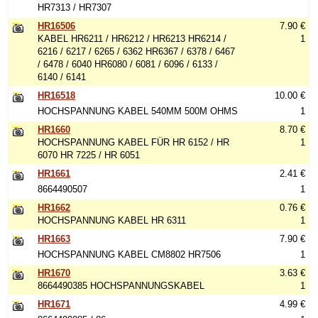
HR7313 / HR7307
HR16506
7.90 €
KABEL HR6211 / HR6212 / HR6213 HR6214 /
1
6216 / 6217 / 6265 / 6362 HR6367 / 6378 / 6467
/ 6478 / 6040 HR6080 / 6081 / 6096 / 6133 /
6140 / 6141
HR16518
10.00 €
HOCHSPANNUNG KABEL 540MM 500M OHMS
1
HR1660
8.70 €
HOCHSPANNUNG KABEL FÜR HR 6152 / HR
1
6070 HR 7225 / HR 6051
HR1661
2.41 €
8664490507
1
HR1662
0.76 €
HOCHSPANNUNG KABEL HR 6311
1
HR1663
7.90 €
HOCHSPANNUNG KABEL CM8802 HR7506
1
HR1670
3.63 €
8664490385 HOCHSPANNUNGSKABEL
1
HR1671
4.99 €