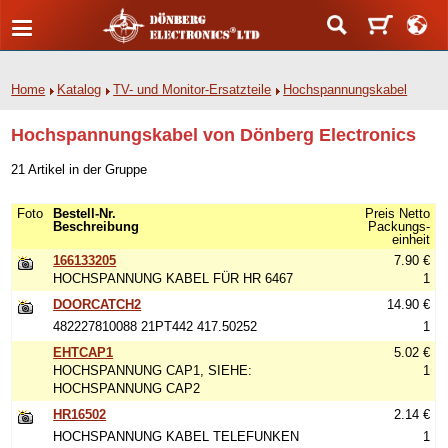
Home
Katalog
TV- und Monitor-Ersatzteile
Hochspannungskabel
Hochspannungskabel von Dönberg Electronics
21 Artikel in der Gruppe
Foto
Bestell-Nr.
Preis Netto
Beschreibung
Packungs-
einheit
166133205
7.90 €
HOCHSPANNUNG KABEL FÜR HR 6467
1
DOORCATCH2
14.90 €
482227810088 21PT442 417.50252
1
EHTCAP1
5.02 €
HOCHSPANNUNG CAP1, SIEHE:
1
HOCHSPANNUNG CAP2
HR16502
2.14 €
HOCHSPANNUNG KABEL TELEFUNKEN
1