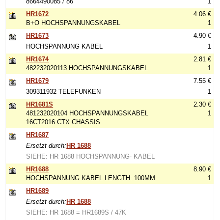
8664490085 / 86
1
HR1672
4.06 €
B+O HOCHSPANNUNGSKABEL
1
HR1673
4.90 €
HOCHSPANNUNG KABEL
1
HR1674
2.81 €
482232020113 HOCHSPANNUNGSKABEL
1
HR1679
7.55 €
309311932 TELEFUNKEN
1
HR1681S
2.30 €
481232020104 HOCHSPANNUNGSKABEL
1
16CT2016 CTX CHASSIS
HR1687
Ersetzt durch:
HR 1688
SIEHE: HR 1688 HOCHSPANNUNG- KABEL
HR1688
8.90 €
HOCHSPANNUNG KABEL LENGTH: 100MM
1
HR1689
Ersetzt durch:
HR 1688
SIEHE: HR 1688 = HR1689S / 47K