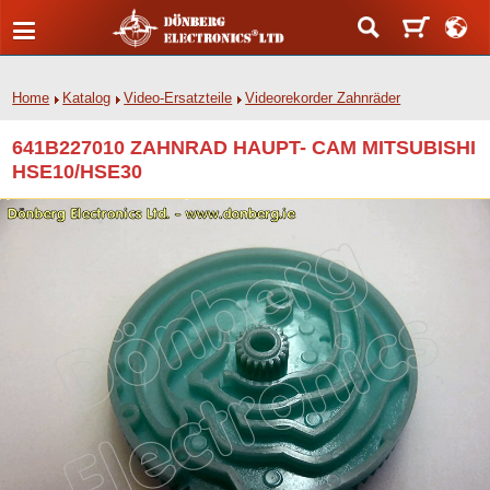
Home
Katalog
Video-Ersatzteile
Videorekorder Zahnräder
641B227010 ZAHNRAD HAUPT- CAM MITSUBISHI
HSE10/HSE30