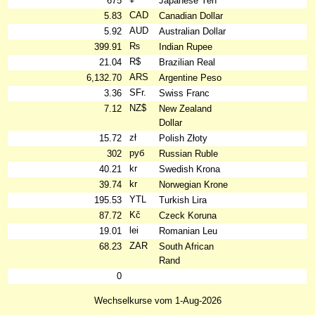
675
Japanese Yen
CAD
5.83
Canadian Dollar
AUD
5.92
Australian Dollar
₨
399.91
Indian Rupee
R$
21.04
Brazilian Real
ARS
6,132.70
Argentine Peso
SFr.
3.36
Swiss Franc
NZ$
7.12
New Zealand
Dollar
zł
15.72
Polish Złoty
руб
302
Russian Ruble
kr
40.21
Swedish Krona
kr
39.74
Norwegian Krone
YTL
195.53
Turkish Lira
Kč
87.72
Czeck Koruna
lei
19.01
Romanian Leu
ZAR
68.23
South African
Rand
0
Wechselkurse vom 1-Aug-2026