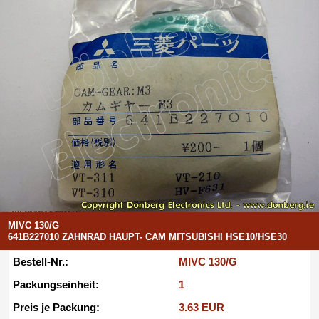
MIVC 130/G
641B227010 ZAHNRAD HAUPT- CAM MITSUBISHI HSE10/HSE30
Bestell-Nr.:
MIVC 130/G
Packungseinheit:
1
Preis je Packung:
3.63 EUR