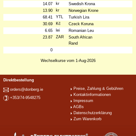
kr
14.07
Swedish Krona
kr
13.90
Norwegian Krone
YTL
68.41
Turkish Lira
Kč
30.69
Czeck Koruna
lei
6.65
Romanian Leu
ZAR
23.87
South African
Rand
0
Wechselkurse vom 1-Aug-2026
Direktbestellung
Preise, Zahlung & Gebühren
orders@donberg.ie
Kontaktinformationen
+353/74-9548275
Impressum
AGBs
Datenschutzerklärung
Zum Warenkorb