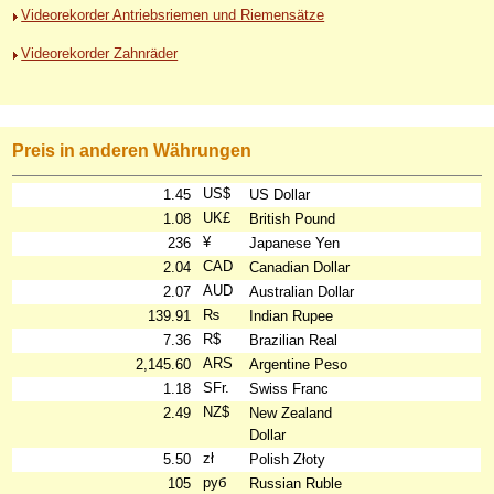
Videorekorder Antriebsriemen und Riemensätze
Videorekorder Zahnräder
Preis in anderen Währungen
US$
1.45
US Dollar
UK£
1.08
British Pound
¥
236
Japanese Yen
CAD
2.04
Canadian Dollar
AUD
2.07
Australian Dollar
₨
139.91
Indian Rupee
R$
7.36
Brazilian Real
ARS
2,145.60
Argentine Peso
SFr.
1.18
Swiss Franc
NZ$
2.49
New Zealand
Dollar
zł
5.50
Polish Złoty
руб
105
Russian Ruble