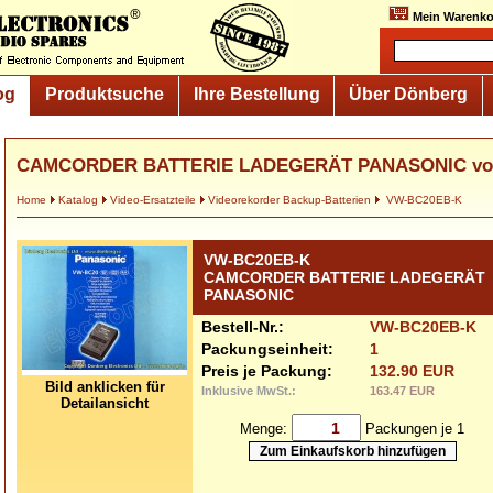
Mein Warenko
og
Produktsuche
Ihre Bestellung
Über Dönberg
CAMCORDER BATTERIE LADEGERÄT PANASONIC vo
Home
Katalog
Video-Ersatzteile
Videorekorder Backup-Batterien
VW-BC20EB-K
VW-BC20EB-K
CAMCORDER BATTERIE LADEGERÄT
PANASONIC
Bestell-Nr.:
VW-BC20EB-K
Packungseinheit:
1
Preis je Packung:
132.90 EUR
Bild anklicken für
Inklusive MwSt.:
163.47 EUR
Detailansicht
Menge:
Packungen je 1