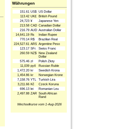
Währungen
151.61
US$
US Dollar
113.42
UK£
British Pound
24,723
¥
Japanese Yen
213.58
CAD
Canadian Dollar
216.79
AUD
Australian Dollar
14,641.19
₨
Indian Rupee
770.14
R$
Brazilian Real
224,527.61
ARS
Argentine Peso
123.17
SFr.
Swiss Franc
260.59
NZ$
New Zealand
Dollar
575.46
zł
Polish Złoty
11,039
руб
Russian Ruble
1,472.20
kr
Swedish Krona
1,454.86
kr
Norwegian Krone
7,158.76
YTL
Turkish Lira
3,211.66
Kč
Czeck Koruna
696.13
lei
Romanian Leu
2,497.88
ZAR
South African
Rand
Wechselkurse vom 1-Aug-2026