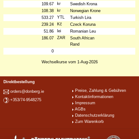
kr
109.67
Swedish Krona
kr
108.38
Norwegian Krone
YTL
533.27
Turkish Lira
Kč
239.24
Czeck Koruna
lei
51.86
Romanian Leu
ZAR
186.07
South African
Rand
0
Wechselkurse vom 1-Aug-2026
Direktbestellung
Preise, Zahlung & Gebühren
orders@donberg.ie
Kontaktinformationen
+353/74-9548275
Impressum
AGBs
Datenschutzerklärung
Zum Warenkorb