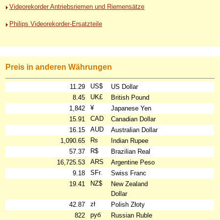
Videorekorder Antriebsriemen und Riemensätze
Philips Videorekorder-Ersatzteile
Preis in anderen Währungen
US$
11.29
US Dollar
UK£
8.45
British Pound
¥
1,842
Japanese Yen
CAD
15.91
Canadian Dollar
AUD
16.15
Australian Dollar
₨
1,090.65
Indian Rupee
R$
57.37
Brazilian Real
ARS
16,725.53
Argentine Peso
SFr.
9.18
Swiss Franc
NZ$
19.41
New Zealand
Dollar
zł
42.87
Polish Złoty
руб
822
Russian Ruble