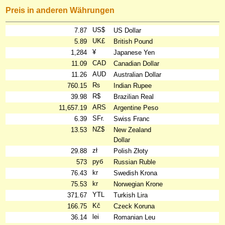
Preis in anderen Währungen
US$
7.87
US Dollar
UK£
5.89
British Pound
¥
1,284
Japanese Yen
CAD
11.09
Canadian Dollar
AUD
11.26
Australian Dollar
₨
760.15
Indian Rupee
R$
39.98
Brazilian Real
ARS
11,657.19
Argentine Peso
SFr.
6.39
Swiss Franc
NZ$
13.53
New Zealand
Dollar
zł
29.88
Polish Złoty
руб
573
Russian Ruble
kr
76.43
Swedish Krona
kr
75.53
Norwegian Krone
YTL
371.67
Turkish Lira
Kč
166.75
Czeck Koruna
lei
36.14
Romanian Leu