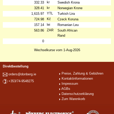
kr
332.33
Swedish Krona
kr
328.41
Norwegian Krone
YTL
1,615.97
Turkish Lira
Kč
724.98
Czeck Koruna
lei
157.14
Romanian Leu
ZAR
563.86
South African
Rand
0
Wechselkurse vom 1-Aug-2026
Direktbestellung
Preise, Zahlung & Gebühren
orders@donberg.ie
Kontaktinformationen
+353/74-9548275
Impressum
AGBs
Datenschutzerklärung
Zum Warenkorb