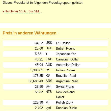
Dieses Produkt ist in folgenden Produktgruppen gelistet:
Halbleiter SSA.. bis SM..
Preis in anderen Währungen
US$
34.22
US Dollar
UK£
25.60
British Pound
¥
5,581
Japanese Yen
CAD
48.21
Canadian Dollar
AUD
48.94
Australian Dollar
₨
3,305.01
Indian Rupee
R$
173.85
Brazilian Real
ARS
50,683.43
Argentine Peso
SFr.
27.80
Swiss Franc
NZ$
58.82
New Zealand
Dollar
zł
129.90
Polish Złoty
руб
2,492
Russian Ruble