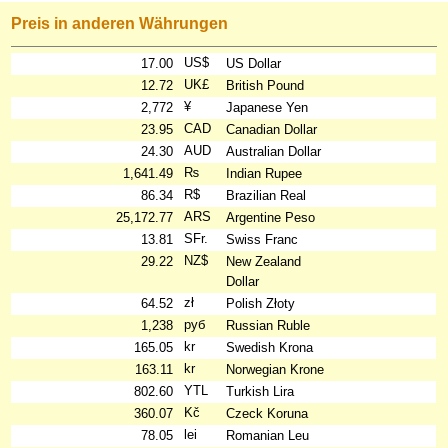
Preis in anderen Währungen
US$
17.00
US Dollar
UK£
12.72
British Pound
¥
2,772
Japanese Yen
CAD
23.95
Canadian Dollar
AUD
24.30
Australian Dollar
₨
1,641.49
Indian Rupee
R$
86.34
Brazilian Real
ARS
25,172.77
Argentine Peso
SFr.
13.81
Swiss Franc
NZ$
29.22
New Zealand
Dollar
zł
64.52
Polish Złoty
руб
1,238
Russian Ruble
kr
165.05
Swedish Krona
kr
163.11
Norwegian Krone
YTL
802.60
Turkish Lira
Kč
360.07
Czeck Koruna
lei
78.05
Romanian Leu