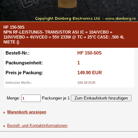
HF 150-50S
NPN RF-LEISTUNGS- TRANSISTOR ASI IC = 10A/VCBO =
110V/VEBO = 4V/VCEO = 55V 233W @ TC = 25°C CASE: .500 4L
NIETE ()
Bestell-Nr.:
HF 150-50S
Packungseinheit:
1
Preis je Packung:
149.90 EUR
Inklusive MwSt.:
184.38 EUR
Menge:
Packungen je 1
Warenkorb anzeigen
Bestell- und Kontaktinformationen