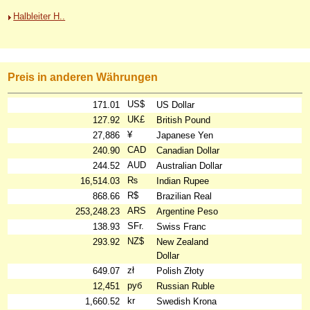
Halbleiter H..
Preis in anderen Währungen
US$
171.01
US Dollar
UK£
127.92
British Pound
¥
27,886
Japanese Yen
CAD
240.90
Canadian Dollar
AUD
244.52
Australian Dollar
₨
16,514.03
Indian Rupee
R$
868.66
Brazilian Real
ARS
253,248.23
Argentine Peso
SFr.
138.93
Swiss Franc
NZ$
293.92
New Zealand
Dollar
zł
649.07
Polish Złoty
руб
12,451
Russian Ruble
kr
1,660.52
Swedish Krona