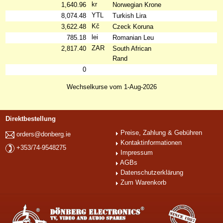
kr
1,640.96
Norwegian Krone
YTL
8,074.48
Turkish Lira
Kč
3,622.48
Czeck Koruna
lei
785.18
Romanian Leu
ZAR
2,817.40
South African
Rand
0
Wechselkurse vom 1-Aug-2026
Direktbestellung
Preise, Zahlung & Gebühren
orders@donberg.ie
Kontaktinformationen
+353/74-9548275
Impressum
AGBs
Datenschutzerklärung
Zum Warenkorb