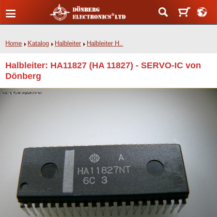
Home
Katalog
Halbleiter
Halbleiter H..
Halbleiter: HA11827 (HA 11827) - SERVO-IC von
Dönberg