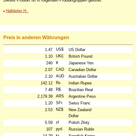
Dieses Produkt ist in folgenden Produktgruppen gelistet:
Halbleiter H..
Preis in anderen Währungen
US$
1.47
US Dollar
UK£
1.10
British Pound
¥
240
Japanese Yen
CAD
2.07
Canadian Dollar
AUD
2.10
Australian Dollar
₨
142.12
Indian Rupee
R$
7.48
Brazilian Real
ARS
2,179.39
Argentine Peso
SFr.
1.20
Swiss Franc
NZ$
2.53
New Zealand
Dollar
zł
5.59
Polish Złoty
руб
107
Russian Ruble
kr
14.29
Swedish Krona