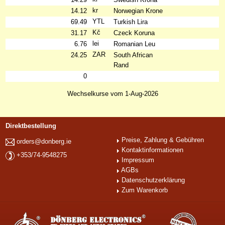
kr
14.12
Norwegian Krone
YTL
69.49
Turkish Lira
Kč
31.17
Czeck Koruna
lei
6.76
Romanian Leu
ZAR
24.25
South African
Rand
0
Wechselkurse vom 1-Aug-2026
Direktbestellung
Preise, Zahlung & Gebühren
orders@donberg.ie
Kontaktinformationen
+353/74-9548275
Impressum
AGBs
Datenschutzerklärung
Zum Warenkorb