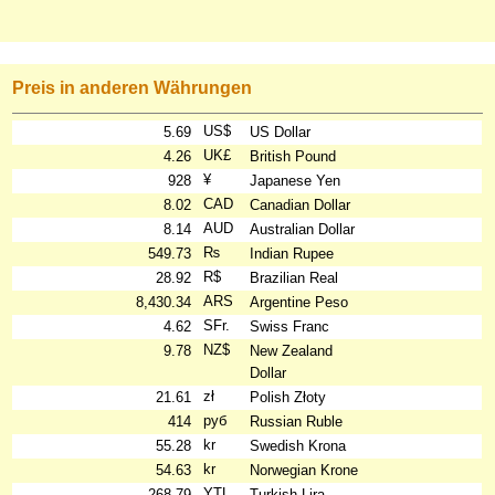
Preis in anderen Währungen
US$
5.69
US Dollar
UK£
4.26
British Pound
¥
928
Japanese Yen
CAD
8.02
Canadian Dollar
AUD
8.14
Australian Dollar
₨
549.73
Indian Rupee
R$
28.92
Brazilian Real
ARS
8,430.34
Argentine Peso
SFr.
4.62
Swiss Franc
NZ$
9.78
New Zealand
Dollar
zł
21.61
Polish Złoty
руб
414
Russian Ruble
kr
55.28
Swedish Krona
kr
54.63
Norwegian Krone
YTL
268.79
Turkish Lira