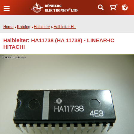
Home
Katalog
Halbleiter
Halbleiter H..
Halbleiter: HA11738 (HA 11738) - LINEAR-IC
HITACHI