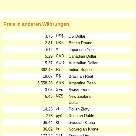
Preis in anderen Währungen
US$
3.75
US Dollar
UK£
2.81
British Pound
¥
612
Japanese Yen
CAD
5.29
Canadian Dollar
AUD
5.37
Australian Dollar
₨
362.45
Indian Rupee
R$
19.07
Brazilian Real
ARS
5,558.28
Argentine Peso
SFr.
3.05
Swiss Franc
NZ$
6.45
New Zealand
Dollar
zł
14.25
Polish Złoty
руб
273
Russian Ruble
kr
36.44
Swedish Krona
kr
36.02
Norwegian Krone
YTL
177.22
Turkish Lira