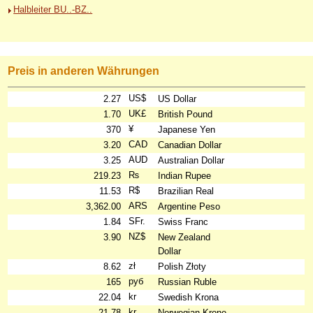
Halbleiter BU..-BZ..
Preis in anderen Währungen
US$
2.27
US Dollar
UK£
1.70
British Pound
¥
370
Japanese Yen
CAD
3.20
Canadian Dollar
AUD
3.25
Australian Dollar
₨
219.23
Indian Rupee
R$
11.53
Brazilian Real
ARS
3,362.00
Argentine Peso
SFr.
1.84
Swiss Franc
NZ$
3.90
New Zealand
Dollar
zł
8.62
Polish Złoty
руб
165
Russian Ruble
kr
22.04
Swedish Krona
kr
21.78
Norwegian Krone