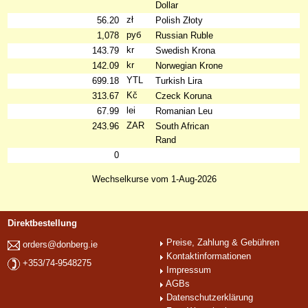
Dollar
zł
56.20
Polish Złoty
руб
1,078
Russian Ruble
kr
143.79
Swedish Krona
kr
142.09
Norwegian Krone
YTL
699.18
Turkish Lira
Kč
313.67
Czeck Koruna
lei
67.99
Romanian Leu
ZAR
243.96
South African
Rand
0
Wechselkurse vom 1-Aug-2026
Direktbestellung
Preise, Zahlung & Gebühren
orders@donberg.ie
Kontaktinformationen
+353/74-9548275
Impressum
AGBs
Datenschutzerklärung