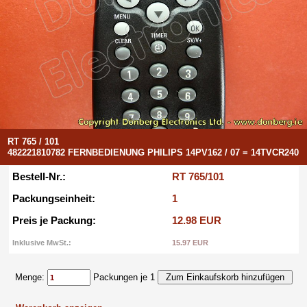
RT 765 / 101
482221810782 FERNBEDIENUNG PHILIPS 14PV162 / 07 = 14TVCR240
Bestell-Nr.:
RT 765/101
Packungseinheit:
1
Preis je Packung:
12.98 EUR
Inklusive MwSt.:
15.97 EUR
Menge:
Packungen je 1