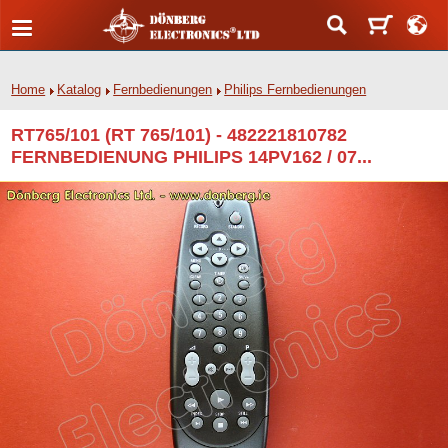
Home
Katalog
Fernbedienungen
Philips Fernbedienungen
RT765/101 (RT 765/101) - 482221810782
FERNBEDIENUNG PHILIPS 14PV162 / 07...