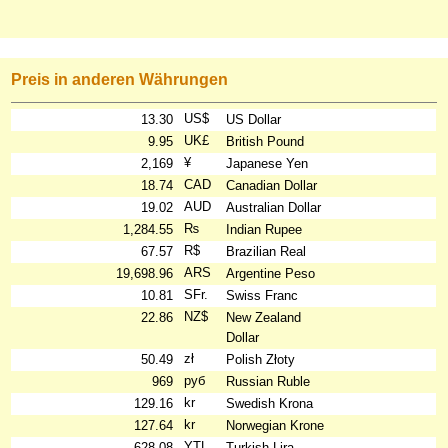
Preis in anderen Währungen
US$
13.30
US Dollar
UK£
9.95
British Pound
¥
2,169
Japanese Yen
CAD
18.74
Canadian Dollar
AUD
19.02
Australian Dollar
₨
1,284.55
Indian Rupee
R$
67.57
Brazilian Real
ARS
19,698.96
Argentine Peso
SFr.
10.81
Swiss Franc
NZ$
22.86
New Zealand
Dollar
zł
50.49
Polish Złoty
руб
969
Russian Ruble
kr
129.16
Swedish Krona
kr
127.64
Norwegian Krone
YTL
628.08
Turkish Lira