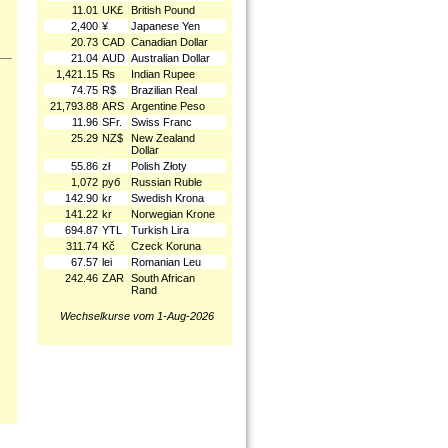
11.01
UK£
British Pound
2,400
¥
Japanese Yen
20.73
CAD
Canadian Dollar
21.04
AUD
Australian Dollar
1,421.15
₨
Indian Rupee
74.75
R$
Brazilian Real
21,793.88
ARS
Argentine Peso
11.96
SFr.
Swiss Franc
25.29
NZ$
New Zealand
Dollar
55.86
zł
Polish Złoty
1,072
руб
Russian Ruble
142.90
kr
Swedish Krona
141.22
kr
Norwegian Krone
694.87
YTL
Turkish Lira
311.74
Kč
Czeck Koruna
67.57
lei
Romanian Leu
242.46
ZAR
South African
Rand
Wechselkurse vom 1-Aug-2026