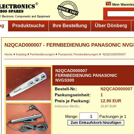
Mein Warenko
og
Produktsuche
Ihre Bestellung
Über Dönberg
N2QCAD000007 - FERNBEDIENUNG PANASONIC NVG
Home
Katalog
Fernbedienungen
Panasonic Fernbedienungen
N2QCAD000007
N2QCAD000007
FERNBEDIENUNG PANASONIC
NVGS300
Bestell-Nr.:
N2QCAD000007
Packungseinheit:
1
Preis je Packung:
12.90 EUR
Inklusive MwSt.:
15.87 EUR
Menge:
Packungen je 1