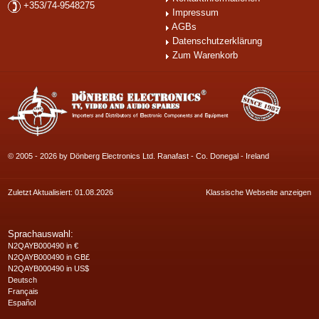
+353/74-9548275
Impressum
AGBs
Datenschutzerklärung
Zum Warenkorb
© 2005 - 2026 by Dönberg Electronics Ltd. Ranafast - Co. Donegal - Ireland
Zuletzt Aktualisiert: 01.08.2026
Klassische Webseite anzeigen
Sprachauswahl:
N2QAYB000490 in €
N2QAYB000490 in GB£
N2QAYB000490 in US$
Deutsch
Français
Español