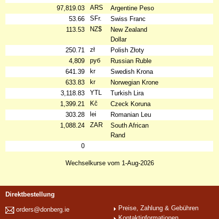
ARS
97,819.03
Argentine Peso
SFr.
53.66
Swiss Franc
NZ$
113.53
New Zealand
Dollar
zł
250.71
Polish Złoty
руб
4,809
Russian Ruble
kr
641.39
Swedish Krona
kr
633.83
Norwegian Krone
YTL
3,118.83
Turkish Lira
Kč
1,399.21
Czeck Koruna
lei
303.28
Romanian Leu
ZAR
1,088.24
South African
Rand
0
Wechselkurse vom 1-Aug-2026
Direktbestellung
Preise, Zahlung & Gebühren
orders@donberg.ie
Kontaktinformationen