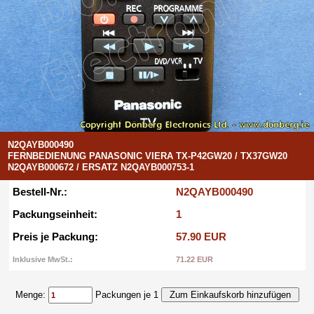
N2QAYB000490
FERNBEDIENUNG PANASONIC VIERA TX-P42GW20 / TX37GW20
N2QAYB000672 / ERSATZ N2QAYB000753-1
Bestell-Nr.:
N2QAYB000490
Packungseinheit:
1
Preis je Packung:
57.90 EUR
Inklusive MwSt.:
71.22 EUR
Menge:
Packungen je 1