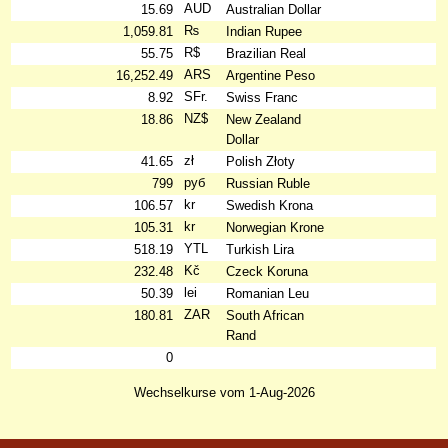
AUD
15.69
Australian Dollar
₨
1,059.81
Indian Rupee
R$
55.75
Brazilian Real
ARS
16,252.49
Argentine Peso
SFr.
8.92
Swiss Franc
NZ$
18.86
New Zealand
Dollar
zł
41.65
Polish Złoty
руб
799
Russian Ruble
kr
106.57
Swedish Krona
kr
105.31
Norwegian Krone
YTL
518.19
Turkish Lira
Kč
232.48
Czeck Koruna
lei
50.39
Romanian Leu
ZAR
180.81
South African
Rand
0
Wechselkurse vom 1-Aug-2026