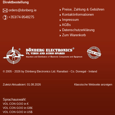
Direktbestellung
Preise, Zahlung & Gebühren
orders@donberg.ie
Kontaktinformationen
+353/74-9548275
Impressum
AGBs
Datenschutzerklärung
Zum Warenkorb
© 2005 - 2026 by Dönberg Electronics Ltd. Ranafast - Co. Donegal - Ireland
Zuletzt Aktualisiert: 01.08.2026
Klassische Webseite anzeigen
Sprachauswahl:
VOL CON GOO in €
VOL CON GOO in GB£
VOL CON GOO in US$