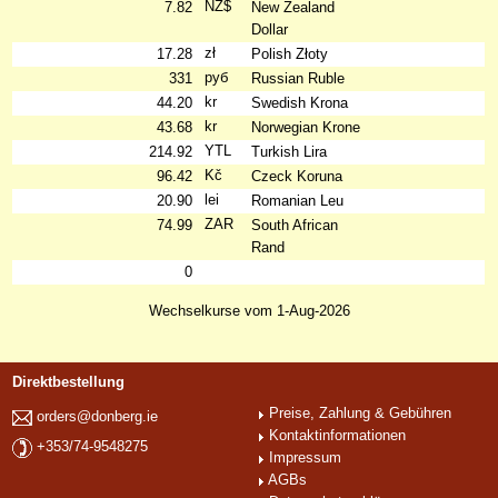
NZ$
7.82
New Zealand
Dollar
zł
17.28
Polish Złoty
руб
331
Russian Ruble
kr
44.20
Swedish Krona
kr
43.68
Norwegian Krone
YTL
214.92
Turkish Lira
Kč
96.42
Czeck Koruna
lei
20.90
Romanian Leu
ZAR
74.99
South African
Rand
0
Wechselkurse vom 1-Aug-2026
Direktbestellung
Preise, Zahlung & Gebühren
orders@donberg.ie
Kontaktinformationen
+353/74-9548275
Impressum
AGBs