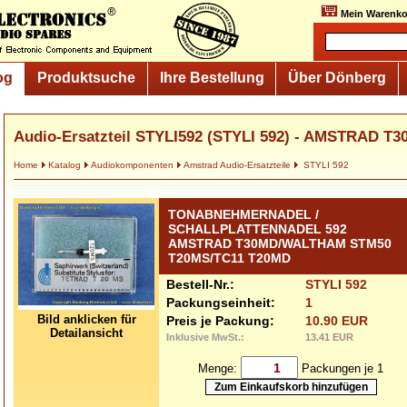
Mein Warenko
og
Produktsuche
Ihre Bestellung
Über Dönberg
Audio-Ersatzteil STYLI592 (STYLI 592) - AMSTRAD 
Home
Katalog
Audiokomponenten
Amstrad Audio-Ersatzteile
STYLI 592
TONABNEHMERNADEL /
SCHALLPLATTENNADEL 592
AMSTRAD T30MD/WALTHAM STM50
T20MS/TC11 T20MD
Bestell-Nr.:
STYLI 592
Packungseinheit:
1
Bild anklicken für
Preis je Packung:
10.90 EUR
Detailansicht
Inklusive MwSt.:
13.41 EUR
Menge:
Packungen je 1