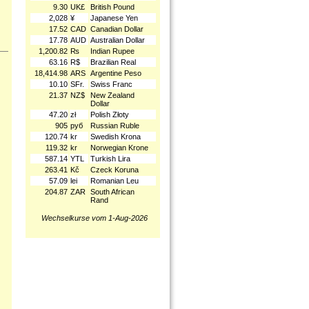
9.30
UK£
British Pound
2,028
¥
Japanese Yen
17.52
CAD
Canadian Dollar
17.78
AUD
Australian Dollar
1,200.82
₨
Indian Rupee
63.16
R$
Brazilian Real
18,414.98
ARS
Argentine Peso
10.10
SFr.
Swiss Franc
21.37
NZ$
New Zealand
Dollar
47.20
zł
Polish Złoty
905
руб
Russian Ruble
120.74
kr
Swedish Krona
119.32
kr
Norwegian Krone
587.14
YTL
Turkish Lira
263.41
Kč
Czeck Koruna
57.09
lei
Romanian Leu
204.87
ZAR
South African
Rand
Wechselkurse vom 1-Aug-2026