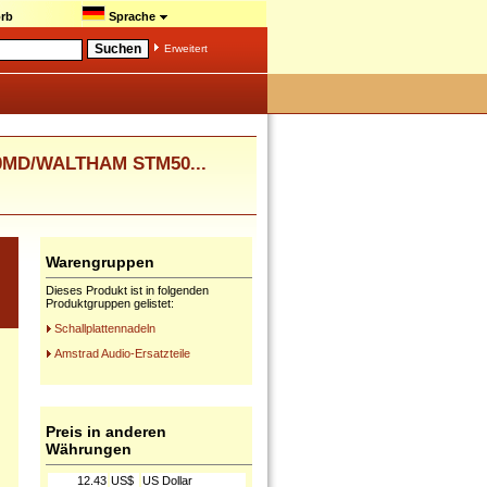
rb
Sprache
Erweitert
T30MD/WALTHAM STM50...
Warengruppen
Dieses Produkt ist in folgenden
Produktgruppen gelistet:
Schallplattennadeln
Amstrad Audio-Ersatzteile
Preis in anderen
Währungen
12.43
US$
US Dollar