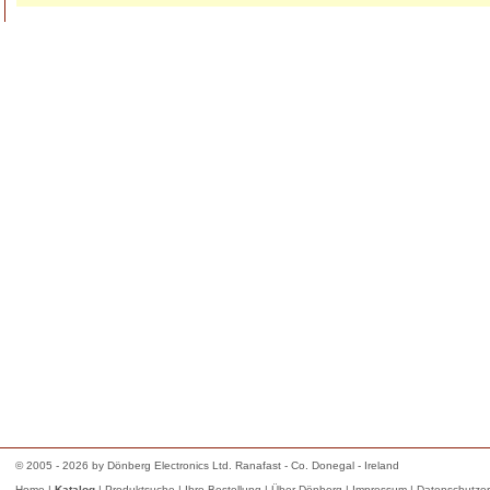
© 2005 - 2026 by Dönberg Electronics Ltd. Ranafast - Co. Donegal - Ireland
Home
|
Katalog
|
Produktsuche
|
Ihre Bestellung
|
Über Dönberg
|
Impressum
|
Datenschutzer